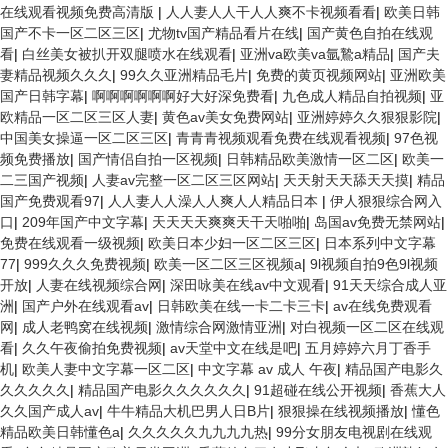
在线观看视频免费高清版
|
人人妻人人干人人爽不卡视频看看
|
欧美日韩
国产不卡一区二区三区
|
尤物tv国产精品看片在线
|
国产黄色自拍在线观
看
|
白丝美女被扒开双腿喷水在线观看
|
亚洲va欧美va氩鷙a精品
|
国产夫
妻精品视频久久久
|
99久久亚洲精品毛片
|
免费的黄页视频网站
|
亚洲欧美
国产日韩字幕
|
啊啊啊啊啊啊好大好深免费看
|
九色成人精品自拍视频
|
亚
欧精品一区二区三区人妻
|
黄色av美女免费网站
|
亚洲婷婷久久狠狠影院
|
中国美女操逼一区二区三区
|
青青青视频观看免费在线观看视频
|
97色视
频免费播放
|
国产情侣自拍一区视频
|
日韩精品欧美激情一区二区
|
欧美一
二三国产视频
|
人妻av完整一区二区三区网站
|
天天射天天舔天天摸
|
精品
国产免费观看97
|
人人妻人人澡人人爽人人精品日本
|
伊人狠狠综合网入
口
|
209年国产中文字幕
|
天天天天爽爽天干天啪啪
|
岛国av免费无禁网站
|
免费在线观看一级视频
|
欧美日本少妇一区二区三区
|
日本系列中文字幕
77
|
999久久久免费视频
|
欧美一区二区三区视频a
|
9l视频自拍9色9l视频
开放
|
人妻在线视频综合网
|
深田咏美在线av中文观看
|
91天天综合成人亚
洲
|
国产户外在线观看av
|
日韩欧美在线一卡二卡三卡
|
av在线免费观看
网
|
成人老鸭窝在线视频
|
激情综合网激情亚洲
|
对白视频一区二区在线观
看
|
久久午夜偷拍免费视频
|
av天堂中文在线是吧
|
五月婷婷六月丁香手
机
|
欧美人妻中文字幕一区二区
|
中文字幕 av 成人 午夜
|
精品国产电影久
久久久久久
|
精品国产电影久久久久久久
|
91超碰在线公开视频
|
香蕉大人
久久国产成人av
|
牛牛精品大机巴男人日B片
|
狠狠操在线视频播放
|
懂色
精品欧美日韩懂色a
|
久久久久久九九九九热
|
99分女朋友电视剧在线观