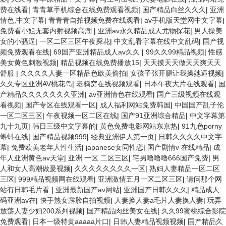
费在线看
|
青青草手机综合在线免费观看视频
|
国产精品白丝久久久
|
亚洲
情色,中文字幕
|
青青青自拍视频免费在线观看
|
av手机版天堂网中文字幕
|
免费看小姐无套内射视频高潮
|
亚洲av永久精品成人尤物探花
|
男人操美
女的小骚逼
|
一区二区三区午夜探花
|
中文乱看字幕在线中文乱码
|
国产视
频免费观看在线
|
69国产亚洲精品成人av久久
|
99久久99精品视频
|
性感
美女黄色刺激视频
|
精品视频在线免费播放15
|
天天摸天天做天天爽天天
舒服
|
久久久久人妻一区精品色欧美偷拍
|
女孩子张开腿让我操她逼视频
|
久久专区亚洲AV桃花岛
|
老鸦窝在线视频观看
|
日本午夜大片在线观看
|
国
产精品久久久久久久久亚洲
|
av亚洲情色在线观看
|
国产三级视频在线观
看视频
|
国产专区在线观看一区
|
成人福利网站免费韩国
|
中国国产乱子伦
一区二区三区
|
午夜视频一区二区在线
|
国产91亚洲综合精品
|
中文字幕第
九十九页
|
韩日三级中文字幕的
|
黄色免费电影网站东京热
|
91九色porny
蝌蚪在线
|
国产精品视频999
|
经典亚洲伊人第一页
|
日韩久久久久中文字
幕
|
免费欧美老年人性生活
|
japanese女同性恋
|
国产剧情v 在线精品
|
成
年人亚洲黄色av天堂
|
亚洲 一区 二区三区
|
宅男噜噜噜666国产免费
|
男
人和女人高潮做爰视频
|
久久久久久久久久一区
|
熟妇人妻精品一区二区
三区
|
999精品视频网在线观看
|
亚洲激情五月一区二区三区
|
请问那个网
站有日韩毛片看
|
亚洲最新国产av网站
|
亚洲国产日韩久久久
|
精品成人
码亚洲av在
|
快手熟女露脸自拍视频
|
人妻换人妻a毛片人妻换人妻
|
玩弄
放荡人妻少妇200系列视频
|
国产精品肉丝美女在线
|
久久99蜜桃综合影院
免费观看
|
日本一级特黄aaaaa片口
|
日韩人妻精品视频视频
|
国产精品久