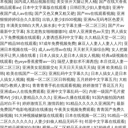
本视频
|
国内成人精品视频在线
|
美女张开大腿让男人桶
|
国产在线大香蕉
精品观看av
|
日本中文字幕版在线观看
|
日韩巨乳少妇人妻电影
|
亚洲午
夜国产成人av在线
|
国产又色又爽又粗又硬
|
国产mv在线观看视频
|
亚洲
狠狠婷婷综合久久影院
|
出轨人妻少妇500视频
|
亚洲Av无码考区色爱天
堂
|
丰满美女BB白大男人操水多
|
中文字幕主播一区二区三区
|
国产片av
最新中文字幕
|
东北老熟女啪啪嗷嗷叫
|
成年人亚洲黄色av天堂
|
男人插女
人下免费视频在线观看
|
人妻诱惑系列中文字幕
|
久久精品天堂一区二区
|
国产精品98在线观看
|
97成年免费视频免费
|
麻豆人人妻人人妻人人片
|
亚
洲日本视频在线一区
|
成人av伦理av在线
|
天天射天天操综合网
|
女人把腿
张开让男人捅在线看
|
日本人搞女人是日本人搞女人视频
|
经典a级视频在
线观看
|
色yeye香蕉蜜臀av一区
|
隔壁人妻欲求不满诱惑
|
本庄优花人妻一
区二区三区
|
亚洲美女屁股眼交4
|
天天日天天搞天天搞
|
亚洲 欧美精品 日
韩
|
欧美在线国产一区二区
|
亚洲乱码中文字幕久久
|
日本人搞女人是日本
人搞女人视频
|
视频一区二区三区日韩视频
|
五月婷婷中文字幕五月
|
大粗
鳮巴r教师人妻91
|
青青青青手机在线观看视频
|
婷婷激情丁香花五月天
|
亚洲成av人在线免费观看
|
亚洲中文字幕乱码一区
|
内射一级国产毛片蜜
臀AV
|
少妇人妻精品久久久久
|
亚洲av久播在线观看
|
91国内揄拍国内精
品对白不卡
|
婷婷激情五月,激情四射
|
91精品久久久久久亚洲国产
|
最新
免费国产电影电视剧在线播放
|
午夜美女视频免费观看
|
青青国产免费久
操视频
|
91大神视频破解版在线观看
|
日本在线视频一区二区
|
91精品一区
二区久久久久久久
|
人妻少妇偷人精品无码不卡
|
邻居中文字幕在线观看
|
国产精品视频对白刺激
|
视频一区二区精品不卡传媒
|
97超碰成人在线观