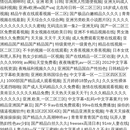
情侣高潮呻吟
|
成人 亚洲 欧美 日韩
|
非洲黑人性随便视频
|
亚洲无码成人
福利视频
|
亚洲v欧洲va国产va
|
北岛玲日韩一区二区三区
|
18岁成人在线
视频
|
精品午夜在线观看视频一区二区
|
国产极品白嫩精品久久久久
|
青青
视频在线最新
|
天天综合久久综合网
|
亚洲另类欧美小说图片区
|
久久久久
久久久久久久久久久蜜桃
|
无码流出第一集2一亚洲无码
|
国产一区二区三
区免费观看视频
|
美女视频在线欧美日韩
|
亚洲不卡精品视频在线
|
男女激
情久久免费国产
|
天天操,天天干,天天插
|
成人免费观看完整在线观看
|
亚
洲精品国产精品国产精品国产
|
特级黄绝片一级黄色片
|
精品在线视频一
区二区三区
|
不卡的视频一区在线观看
|
大香蕉视频大香蕉视频
|
日本女优
和黑人系列
|
熟女少妇精品一区视频
|
国产在线精品一区二区动漫
|
伊人久
久久久9999
|
av网站天堂免费看
|
夜夜嗨蜜乳av一区二区
|
2012中文字幕
在线资源
|
夜晚福利视频久久久
|
亚洲国产精品国自产性拍色
|
日韩精品中
文字幕欧美激情
|
亚洲欧美韩国综合色
|
中文字幕一区一二三区四区五区
人
|
1000部国产精品成人观看视频
|
五月婷婷18禁yy久久
|
久久女性裸体
无遮挡啪啪
|
国产成人无码精品久久久免费看
|
激情在线视频观看视频
|
欧
美肯豆久久久久久精品免费
|
天天热天天操天天干
|
久久久精品久久久久
久久久久久
|
亚洲,欧美,一区二区三区
|
中文字幕+乱码+中文字幕黄片
|
99
精品亚洲国产麻豆
|
国产不卡av在线免费观看
|
99re在线免费播放
|
操你的
骚逼视频软件
|
欧美1区2区3区4区
|
国产精品亚洲美女视频
|
午夜天天操夜
夜操操操操
|
国产精品久久高潮呻吟av
|
青青草青青国产在线
|
玩弄人妻
熟妇性色av少妇
|
国产精品白丝久久久
|
freesex高清日本
|
91ntr人妻在线
|
99精品人妻少妇一区二区三蜜桃
|
中文字幕成人精品久久不卡
|
亚洲精品