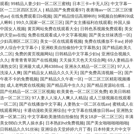
观看
|
99精品人妻少妇一区二区三蜜桃
|
日本三卡=卡无人区
|
中文字幕一
区一二三区四区五区人
|
精品国产免费观看97
|
夜夜嗨av一区二区三区懂
色av
|
在线免费观看日b视频
|
国产精品情侣高潮呻吟
|
9l视频自拍蝌蚪9l成
人蝌蚪
|
99久久国家一区二区三区
|
国产女主播福利在线观看
|
外国人操
中国女人视频
|
黄页网站免费在线观看大全
|
日韩色系视频免费观看
|
美女
的天堂av在线
|
免费在线观看成人中文字幕视频
|
国产美女丝袜诱惑一区
|
少妇高潮区二区三区
|
美女一区在线观看视频
|
免费在线播放不卡av
|
婷婷
伊人综合中文字幕小
|
亚洲欧美自拍偷拍中文字幕熟女
|
国产精品欧美久
久二区
|
免费的黄页视频网站
|
日韩精品中文字幕少妇s
|
亚洲综合视频久
久久
|
青青青青草国产在线视频
|
天天操天天色天天综合网
|
69人妻精品丰
满熟女区
|
亚洲最大成人网4388xx
|
亚洲永久精品一区二区三区
|
97人人
洗澡人人爽
|
国产精品女人精品久久久天天
|
国产免费高清视频一区
|
国产
午夜不卡的免费视频
|
国产精品久久午夜一区
|
一区二区三区精彩视频播
放
|
成人老鸭窝在线视频
|
国产精品高中生久久
|
国产精品资源站在线…
|
囯产伦精品一区二区三区视频
|
欧美黄色一区二区三区免费
|
欧美日韩精
选一区二区三区
|
97人妻人人澡人人爽人人精品
|
成人三级视频在线观看
一区二区
|
国产在线播放中文字幕
|
人妻熟女一区二区在线aⅴ
|
蜜桃成人在
线观看网址
|
卡通动漫欧美亚洲综合
|
中文字幕在线播放日韩av
|
亚洲熟女
第一区第二区
|
中文字幕欧美激情自拍偷拍
|
男女18岁一区二区三区
|
丰满
美女BB白大男人操水多
|
日本熟妇hd免费视频
|
国产美女啪啪啪啪啪啪
|
日韩精品久久91丝袜
|
亚洲综合天堂婷婷六月丁香
|
日本特黄大片中文字