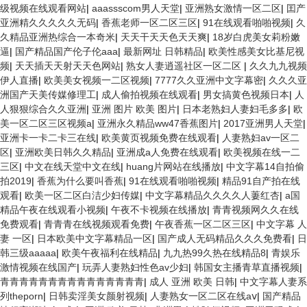
级视频在线观看网站
|
aaassscom男人天堂
|
亚洲熟女激情一区二区
|
囯产
亚洲精久久久久久无码
|
香蕉老师一区二区三区
|
91在线观看啪啪视频
|
久
久精品亚洲热综合一本奇米
|
天天干天天色天天爽
|
18岁白虎美女莉粉嫩
逼
|
国产精品国产伦子伦aaa
|
最新网址 日韩精品
|
欧美性感美女比基尼视
频
|
天天插天天射天天色网站
|
熟女人妻逍遥社区一区二区
|
久久九九视频
伊人直播
|
欧美美女视频一二区视频
|
7777久久亚洲中文字幕密
|
久久久亚
洲国产天美传媒修理工
|
成人偷拍视频在线观看
|
男女搞黄色视频日本
|
人
人狠狠综合久久亚洲
|
亚洲 图片 欧美 图片
|
日本老熟妇人妻妇毛多多
|
欧
美一区二区三区视频a
|
亚洲永久精品ww47香蕉图片
|
2017亚洲男人天堂
|
亚洲卡一卡二卡三在线
|
欧美黄页视频免费在线观看
|
人妻熟妇av一区二
区
|
亚洲欧美日韩久久精品
|
亚洲成a人免费在线观看
|
欧美视频在线一二
三区
|
中文在线天堂中文在线
|
huang片网站在线播放
|
中文字幕14自拍偷
拍2019
|
香蕉为什么要叫香蕉
|
91在线观看啪啪视频
|
精品91自产拍在线
观看
|
欧美一区二区白洁少妇传媒
|
中文字幕精品久久久久人萋红杏
|
a国
精品午夜在线观看小视频
|
午夜不卡视频在线播放
|
青青视频网久久在线
免费观看
|
青青青在线视频观看免费
|
午夜香蕉一区二区三区
|
中文字幕 人
妻 一区
|
日本欧美中文字幕精品一区
|
国产成人无码精品久久久免费看
|
日
韩三级aaaaa
|
欧美午夜福利在线精品
|
九九热99久热在线精品8
|
青娱乐
激情视频在线国产
|
玩弄人妻熟妇性色av少妇
|
韩国女主播青草直播视频
|
青青青青青青青青青青青青青青青
|
成人 亚洲 欧美 日韩
|
中文字幕人妻系
列theporn
|
日韩卖淫美女颜射视频
|
人妻熟女一区二区在线aⅴ
|
国产精品