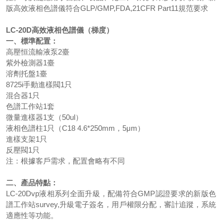
版高效液相色譜儀符合GLP/GMP,FDA,21CFR Part11規范要求
LC-20D
高效液相色譜儀（梯度）
一、標準配置：
高壓恒流輸液泵2臺
紫外檢測器1臺
溶劑托盤1臺
8725i手動進樣閥1只
混合器1只
色譜工作站1套
微量進樣器1支（50ul）
液相色譜柱1只（C18 4.6*250mm，5μm）
進樣支架1只
反壓閥1只
注：根據客戶需求，配置會略有不同
二、產品特點：
LC-20Dvp液相系列全面升級，配備符合GMP認證要求的新版色
譜工作站survey,升級電子簽名，用戶權限分配，審計追蹤，系統
適應性等功能。