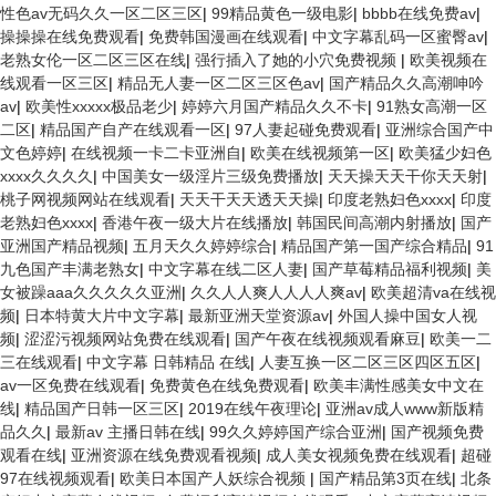
性色av无码久久一区二区三区
|
99精品黄色一级电影
|
bbbb在线免费av
|
操操操在线免费观看
|
免费韩国漫画在线观看
|
中文字幕乱码一区蜜臀av
|
老熟女伦一区二区三区在线
|
强行插入了她的小穴免费视频
|
欧美视频在
线观看一区三区
|
精品无人妻一区二区三区色av
|
国产精品久久高潮呻吟
av
|
欧美性xxxxx极品老少
|
婷婷六月国产精品久久不卡
|
91熟女高潮一区
二区
|
精品国产自产在线观看一区
|
97人妻起碰免费观看
|
亚洲综合国产中
文色婷婷
|
在线视频一卡二卡亚洲自
|
欧美在线视频第一区
|
欧美猛少妇色
xxxx久久久久
|
中国美女一级淫片三级免费播放
|
天天操天天干你天天射
|
桃子网视频网站在线观看
|
天天干天天透天天操
|
印度老熟妇色xxxx
|
印度
老熟妇色xxxx
|
香港午夜一级大片在线播放
|
韩国民间高潮内射播放
|
国产
亚洲国产精品视频
|
五月天久久婷婷综合
|
精品国产第一国产综合精品
|
91
九色国产丰满老熟女
|
中文字幕在线二区人妻
|
国产草莓精品福利视频
|
美
女被躁aaa久久久久久亚洲
|
久久人人爽人人人人爽av
|
欧美超清va在线视
频
|
日本特黄大片中文字幕
|
最新亚洲天堂资源av
|
外国人操中国女人视
频
|
涩涩污视频网站免费在线观看
|
国产午夜在线视频观看麻豆
|
欧美一二
三在线观看
|
中文字幕 日韩精品 在线
|
人妻互换一区二区三区四区五区
|
av一区免费在线观看
|
免费黄色在线免费观看
|
欧美丰满性感美女中文在
线
|
精品国产日韩一区三区
|
2019在线午夜理论
|
亚洲av成人www新版精
品久久
|
最新av 主播日韩在线
|
99久久婷婷国产综合亚洲
|
国产视频免费
观看在线
|
亚洲资源在线免费观看视频
|
成人美女视频免费在线观看
|
超碰
97在线视频观看
|
欧美日本国产人妖综合视频
|
国产精品第3页在线
|
北条