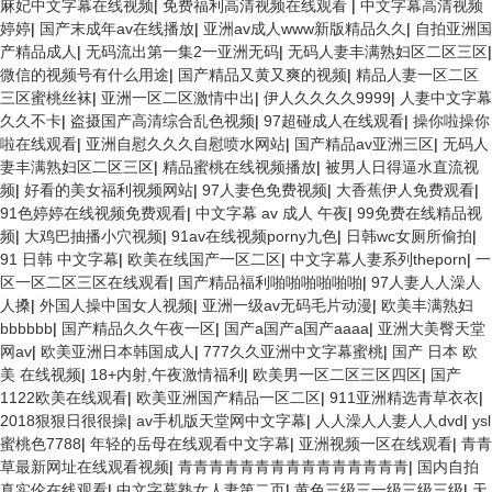
麻妃中文字幕在线视频
|
免费福利高清视频在线观看
|
中文字幕高清视频
婷婷
|
国产末成年av在线播放
|
亚洲av成人www新版精品久久
|
自拍亚洲国
产精品成人
|
无码流出第一集2一亚洲无码
|
无码人妻丰满熟妇区二区三区
|
微信的视频号有什么用途
|
国产精品又黄又爽的视频
|
精品人妻一区二区
三区蜜桃丝袜
|
亚洲一区二区激情中出
|
伊人久久久久9999
|
人妻中文字幕
久久不卡
|
盗摄国产高清综合乱色视频
|
97超碰成人在线观看
|
操你啦操你
啦在线观看
|
亚洲自慰久久久自慰喷水网站
|
国产精品av亚洲三区
|
无码人
妻丰满熟妇区二区三区
|
精品蜜桃在线视频播放
|
被男人日得逼水直流视
频
|
好看的美女福利视频网站
|
97人妻色免费视频
|
大香蕉伊人免费观看
|
91色婷婷在线视频免费观看
|
中文字幕 av 成人 午夜
|
99免费在线精品视
频
|
大鸡巴抽播小穴视频
|
91av在线视频porny九色
|
日韩wc女厕所偷拍
|
91 日韩 中文字幕
|
欧美在线国产一区二区
|
中文字幕人妻系列theporn
|
一
区一区二区三区在线观看
|
国产精品福利啪啪啪啪啪啪
|
97人妻人人澡人
人搡
|
外国人操中国女人视频
|
亚洲一级av无码毛片动漫
|
欧美丰满熟妇
bbbbbb
|
国产精品久久午夜一区
|
国产a国产a国产aaaa
|
亚洲大美臀天堂
网av
|
欧美亚洲日本韩国成人
|
777久久亚洲中文字幕蜜桃
|
国产 日本 欧
美 在线视频
|
18+内射,午夜激情福利
|
欧美男一区二区三区四区
|
国产
1122欧美在线观看
|
欧美亚洲国产精品一区二区
|
911亚洲精选青草衣衣
|
2018狠狠日很很操
|
av手机版天堂网中文字幕
|
人人澡人人妻人人dvd
|
ysl
蜜桃色7788
|
年轻的岳母在线观看中文字幕
|
亚洲视频一区在线观看
|
青青
草最新网址在线观看视频
|
青青青青青青青青青青青青青青青
|
国内自拍
真实伦在线观看
|
中文字幕熟女人妻第二页
|
黄色三级三一级三级三级
|
天