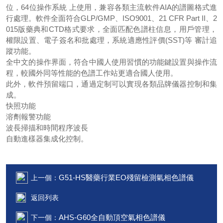
位，64位操作系統 上使用，兼容各類主流軟件AIA的譜圖格式進
行處理。軟件全面符合GLP/GMP、ISO9001、21 CFR Part II、2
015版藥典和CTD格式要求，全面匹配色譜柱信息，用戶管理，
權限設置、電子簽名和批處理，系統適應性評價(SST)等 審計追
蹤功能。
全中文的操作界面，符合中國人使用習慣的功能鍵設置與操作流
程，較國外同等性能的色譜工作站更適合國人使用。
此外，軟件預留端口，通過定制可以實現各類品牌儀器控制和集
成。
快照功能
溶劑報警功能
波長掃描和時間程序波長
自動進樣器集成化控制。
G51-HS醫藥行業EO殘留檢測氣相色譜儀
上一個：
返回列表
AHS-G60全自動頂空氣相色譜儀
下一個：