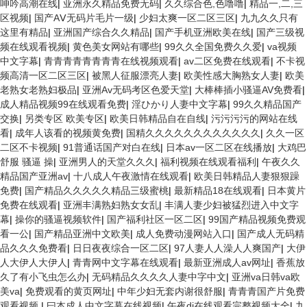
呻吟高潮在线
|
亚洲永久精品免费无码
|
久久综合色,色噜噜
|
精品一,二,三
区视频
|
国产AⅤ无码片毛片一级
|
少妇太爽一区二区三区
|
九九久久只有
这里有精品
|
亚洲国产综合久久精品
|
国产手机亚洲欧美在线
|
国产三级视
频在线观看视频
|
黄色美女网站有哪些
|
99久久全国免费久久爱
|
va视频
中文字幕
|
青青青青青青青青在线视频观看
|
av二区免费在线观看
|
不卡视
频高清一区二区三区
|
被黑人征服漂亮人妻
|
欧美性感大胸熟女人妻
|
欧美
老熟女老熟妇极品
|
亚洲Av无码考区色爱天堂
|
大棒棒插小骚逼AV免费看
|
成人精品视频99在线观看免费
|
淫ひかり人妻中文字幕
|
99久久精品国产
交换
|
另类专区 欧美专区
|
欧美日韩精品自在自线
|
污污污污的网站在线
看
|
成年人该看的视频黄免费
|
国精久久久久久久久久久久久久
|
久久一区
二区不卡视频
|
91普通话国产对白在线
|
日本av一区二区在线播放
|
大鸡巴
舒服 骚逼 操
|
亚洲男人的天堂久久久
|
福利视频在线观看福利
|
午夜久久
精品国产亚洲av
|
十八成人午夜激情在线观看
|
欧美日韩精品人妻狠狠躁
免费
|
国产精品久久久久久精品三级蜜桃
|
最新精品18在线观看
|
日本黄片
免费在线观看
|
亚洲丰满熟妇熟女女乱
|
丰满人妻少妇被猛烈进入中文字
幕
|
操你的骚逼视频软件
|
国产福利社区一区二区
|
99国产精品视频免费观
看一公
|
国产精品亚洲中文欧美
|
成人免费动漫网站入口
|
国产成人无码精
品久久久免费看
|
日日夜夜综合一区二区
|
97人妻人人澡人人爽国产
|
大伊
人大伊人大伊人
|
青青网中文字幕在线观看
|
最新亚洲成人av网址
|
香蕉放
久了有小飞虫怎么办
|
无码精品久久久久人妻中字中文
|
亚洲va日韩va欧
美va
|
免费观看的黄页网址
|
中年少妇无套内谢很舒服
|
青青青国产片免费
观看视频
|
曰本成人中文字幕在线视频
|
午夜dj在线观看完整视频大全
|
九