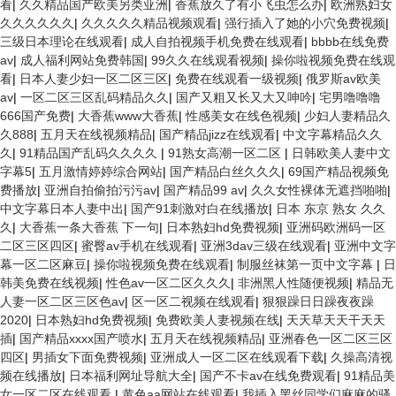
看
|
久久精品国产欧美另类亚洲
|
香蕉放久了有小飞虫怎么办
|
欧洲熟妇女
久久久久久久
|
久久久久久精品视频观看
|
强行插入了她的小穴免费视频
|
三级日本理论在线观看
|
成人自拍视频手机免费在线观看
|
bbbb在线免费
av
|
成人福利网站免费韩国
|
99久久在线观看视频
|
操你啦视频免费在线观
看
|
日本人妻少妇一区二区三区
|
免费在线观看一级视频
|
俄罗斯av欧美
av
|
一区二区三区乱码精品久久
|
国产又粗又长又大又呻吟
|
宅男噜噜噜
666国产免费
|
大香蕉www大香蕉
|
性感美女在线色视频
|
少妇人妻精品久
久888
|
五月天在线视频精品
|
国产精品jizz在线观看
|
中文字幕精品久久
久
|
91精品国产乱码久久久久
|
91熟女高潮一区二区
|
日韩欧美人妻中文
字幕5
|
五月激情婷婷综合网站
|
国产精品白丝久久久
|
69国产精品视频免
费播放
|
亚洲自拍偷拍污污av
|
国产精品99 av
|
久久女性裸体无遮挡啪啪
|
中文字幕日本人妻中出
|
国产91刺激对白在线播放
|
日本 东京 熟女 久久
久
|
大香蕉一条大香蕉 下一句
|
日本熟妇hd免费视频
|
亚洲码欧洲码一区
二区三区四区
|
蜜臀av手机在线观看
|
亚洲3dav三级在线观看
|
亚洲中文字
幕一区二区麻豆
|
操你啦视频免费在线观看
|
制服丝袜第一页中文字幕
|
日
韩美免费在线视频
|
性色av一区二区久久久
|
非洲黑人性随便视频
|
精品无
人妻一区二区三区色av
|
区一区二视频在线观看
|
狠狠躁日日躁夜夜躁
2020
|
日本熟妇hd免费视频
|
免费欧美人妻视频在线
|
天天草天天干天天
插
|
国产精品xxxx国产喷水
|
五月天在线视频精品
|
亚洲春色一区二区三区
四区
|
男插女下面免费视频
|
亚洲成人一区二区在线观看下载
|
久操高清视
频在线播放
|
日本福利网址导航大全
|
国产不卡av在线免费观看
|
91精品美
女一区二区在线观看
|
黄色aa网站在线观看
|
我插入黑丝同学们麻麻的骚