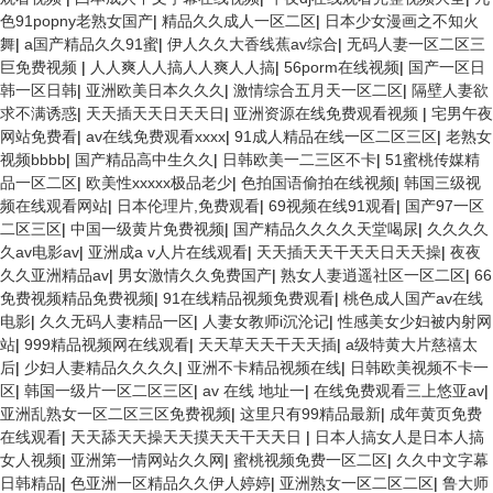
色91popny老熟女国产
|
精品久久成人一区二区
|
日本少女漫画之不知火
舞
|
a国产精品久久91蜜
|
伊人久久大香线蕉av综合
|
无码人妻一区二区三
巨免费视频
|
人人爽人人搞人人爽人人搞
|
56porm在线视频
|
国产一区日
韩一区日韩
|
亚洲欧美日本久久久
|
激情综合五月天一区二区
|
隔壁人妻欲
求不满诱惑
|
天天插天天日天天日
|
亚洲资源在线免费观看视频
|
宅男午夜
网站免费看
|
av在线免费观看xxxx
|
91成人精品在线一区二区三区
|
老熟女
视频bbbb
|
国产精品高中生久久
|
日韩欧美一二三区不卡
|
51蜜桃传媒精
品一区二区
|
欧美性xxxxx极品老少
|
色拍国语偷拍在线视频
|
韩国三级视
频在线观看网站
|
日本伦理片,免费观看
|
69视频在线91观看
|
国产97一区
二区三区
|
中国一级黄片免费视频
|
国产精品久久久久天堂喝尿
|
久久久久
久av电影av
|
亚洲成a v人片在线观看
|
天天插天天干天天日天天操
|
夜夜
久久亚洲精品av
|
男女激情久久免费国产
|
熟女人妻逍遥社区一区二区
|
66
免费视频精品免费视频
|
91在线精品视频免费观看
|
桃色成人国产av在线
电影
|
久久无码人妻精品一区
|
人妻女教师i沉沦记
|
性感美女少妇被内射网
站
|
999精品视频网在线观看
|
天天草天天干天天插
|
a级特黄大片慈禧太
后
|
少妇人妻精品久久久久
|
亚洲不卡精品视频在线
|
日韩欧美视频不卡一
区
|
韩国一级片一区二区三区
|
av 在线 地址一
|
在线免费观看三上悠亚av
|
亚洲乱熟女一区二区三区免费视频
|
这里只有99精品最新
|
成年黄页免费
在线观看
|
天天舔天天操天天摸天天干天天日
|
日本人搞女人是日本人搞
女人视频
|
亚洲第一情网站久久网
|
蜜桃视频免费一区二区
|
久久中文字幕
日韩精品
|
色亚洲一区精品久久伊人婷婷
|
亚洲熟女一区二区二区
|
鲁大师