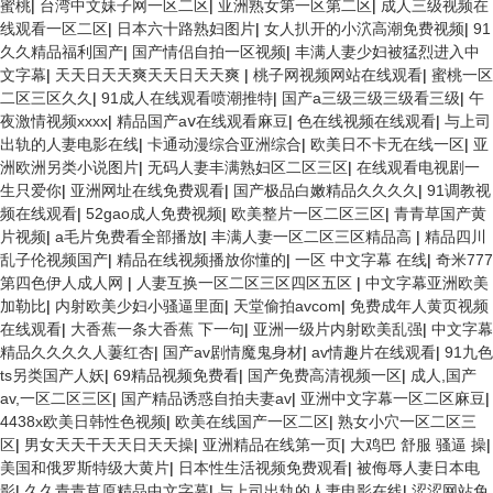
蜜桃
|
台湾中文妹子网一区二区
|
亚洲熟女第一区第二区
|
成人三级视频在
线观看一区二区
|
日本六十路熟妇图片
|
女人扒开的小泬高潮免费视频
|
91
久久精品福利国产
|
国产情侣自拍一区视频
|
丰满人妻少妇被猛烈进入中
文字幕
|
天天日天天爽天天日天天爽
|
桃子网视频网站在线观看
|
蜜桃一区
二区三区久久
|
91成人在线观看喷潮推特
|
国产a三级三级三级看三级
|
午
夜激情视频xxxx
|
精品国产aⅴ在线观看麻豆
|
色在线视频在线观看
|
与上司
出轨的人妻电影在线
|
卡通动漫综合亚洲综合
|
欧美日不卡无在线一区
|
亚
洲欧洲另类小说图片
|
无码人妻丰满熟妇区二区三区
|
在线观看电视剧一
生只爱你
|
亚洲网址在线免费观看
|
国产极品白嫩精品久久久久
|
91调教视
频在线观看
|
52gao成人免费视频
|
欧美整片一区二区三区
|
青青草国产黄
片视频
|
a毛片免费看全部播放
|
丰满人妻一区二区三区精品高
|
精品四川
乱子伦视频国产
|
精品在线视频播放你懂的
|
一区 中文字幕 在线
|
奇米777
第四色伊人成人网
|
人妻互换一区二区三区四区五区
|
中文字幕亚洲欧美
加勒比
|
内射欧美少妇小骚逼里面
|
天堂偷拍avcom
|
免费成年人黄页视频
在线观看
|
大香蕉一条大香蕉 下一句
|
亚洲一级片内射欧美乱强
|
中文字幕
精品久久久久人萋红杏
|
国产av剧情魔鬼身材
|
av情趣片在线观看
|
91九色
ts另类国产人妖
|
69精品视频免费看
|
国产免费高清视频一区
|
成人,国产
av,一区二区三区
|
国产精品诱惑自拍夫妻av
|
亚洲中文字幕一区二区麻豆
|
4438x欧美日韩性色视频
|
欧美在线国产一区二区
|
熟女小穴一区二区三
区
|
男女天天干天天日天天操
|
亚洲精品在线第一页
|
大鸡巴 舒服 骚逼 操
|
美国和俄罗斯特级大黄片
|
日本性生活视频免费观看
|
被侮辱人妻日本电
影
|
久久青青草原精品中文字幕
|
与上司出轨的人妻电影在线
|
涩涩网站免