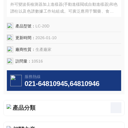
外可變波長檢測器加上進樣器(手動進樣閥或自動進樣器)和色
譜柱以及色譜數據工作站組成。可廣泛應用于醫藥、食品、
化工、環境等眾多分析領域。新版高效液相色譜儀符合GLP/
GMP,FDA,21CFR Part11規范要求。
產品型號：
LC-20D
更新時間：
2026-01-10
廠商性質：
生產廠家
訪問量：
10516
服務熱線
021-64810945,64810946
產品分類