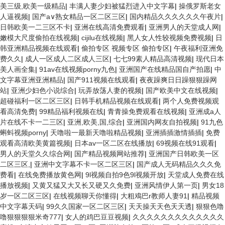
美三级,欧美一级精品
|
丰满人妻少妇被猛烈进入中文字幕
|
操俄罗斯老女
人逼视频
|
国产a∨熟女精品一区二区三区
|
国内精品久久久久久久午夜片
|
日韩欧美一二三区不卡
|
亚洲在线高清免费观看
|
亚洲男人的天堂成人网
|
嫩模大尺度偷拍在线视频
|
cijilu在线视频
|
黑人女人性较视频免费视频
|
日
韩亚洲精品视频在线观看
|
偷拍专区 视频专区 偷拍专区
|
午夜福利亚洲免
费久久
|
成人一区成人二区成人三区
|
七七99素人精品高清视频
|
现代日本
美人画全集
|
91av在线视频porny九色
|
亚洲国产在线精品国自产拍愿
|
中
文字幕亚洲亚洲精品
|
国产911视频在线观看
|
夜夜躁爽日日躁狠狠躁网
站
|
亚洲少妇色小说综合
|
玩弄放荡人妻的视频
|
国产欧美中文在线视频
|
超碰福利一区二区三区
|
日韩手机精品视频在线观看
|
两个人免费视频观
看高清免费
|
99精品福利视频在线
|
青青操免费观看在线视频
|
亚洲成a人
片在线不卡一二三区
|
亚洲,欧美,国,综合
|
亚洲国内网友自拍视频
|
91九色
蝌蚪视频porny
|
天噜啦一最新天噜啦精品视频
|
亚洲插插激情插插
|
免费
观看高清欧美黄篇视频
|
日本av一区二区在线播放
|
69视频在线91观看
|
男人的天堂久久综合网
|
国产精品视频网站推荐
|
亚洲国产日韩欧美一区
二区三区,
|
亚洲中文字幕不卡一区二区三区
|
国产成人无码精品久久久免
费看
|
在线免费播放黄色网
|
9l视频自拍9色9l视频开放
|
天堂成人免费在线
播放视频
|
又黄又猛又大又长又硬又久免费
|
亚洲风情伊人第一页
|
男女18
岁一区二区三区
|
在线视频聊天你懂得
|
大粗鳮巴r教师人妻91
|
精品视频
中文字幕天码
|
99久久国家一区二区三区
|
天天操天天色天天透
|
狠狠色噜
噜狠狠狠狠米奇777
|
女人的鸡巴豆豆视频
|
久久久久久久久久久久久久久