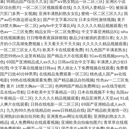
幕
|
95精品国产综合久久亚
|
国产a∨熟女精品一区二区三区
|
亚洲区小说
区综合图片
|
一区二区三区视频观看在线
|
久久无码人妻精品一区
|
被操逼
穴肛门多男一女视频
|
亚洲丰满熟妇熟女女乱
|
蜜桃一区二区三区久久
|
国
产av巨作路边搭讪美女
|
国产中文字幕2023
|
日本女同性激情视频
|
黄片
18禁大胸av一区二区
|
jellyfin中文字幕乱码
|
久久久久久精品视频观看
|
性
色av一二三区免费
|
精品女同一区二区免费站
|
中文字幕亚洲精品91
|
sihu
在线视频播放
|
日日噜噜夜夜躁躁狠狠
|
极品少妇被插的直喷白浆
|
女人扒
开的小泬高潮免费视频
|
天天看天天干天天操
|
久久久久久精品视频观看
|
一区二区三区女人毛片
|
欧美不卡在线观看免费
|
91九色国产丰满老熟女
|
思思99热re久这里有精品
|
国产精品大片在线观看
|
91av在线视频porny九
色
|
69国产亚洲精品成人av久久
|
日韩av综合中文字幕
|
丰满诱人的少妇3
伦理
|
中文字幕在线播放日韩av
|
男人插女人下免费视频在线观看
|
免费看
国产曰批40分钟男男
|
在线精品免费观看一区三区
|
桃色成人国产av在线
电影
|
99热在线视频观看免费
|
国产精品极品自拍视频
|
性色av一二三区免
费
|
黄片 18禁大胸av一区二区
|
色哟哟国产精品免费网址
|
av在线导航吃
瓜在线av导航
|
日本欧美中文字幕精品一区
|
日本在线视频不卡免
|
岛国av
午夜精品一区二区
|
久久久久久精品视频观看
|
精品亚洲男人天堂av
|
91成
人爽片在线观看
|
日韩在线电影一区二区三区
|
69国产亚洲精品成人av久
久
|
九九热99久热在线精品8
|
www日韩精品在线
|
国产精品欧美激情一区
|
亚洲熟妇自偷自拍另欧美
|
亚洲黄色av网址在线观看
|
亚洲熟妇熟女久久
精品
|
成人免费网站在线观看视频
|
亚洲欧美自拍偷拍图片
|
青草草在线视
频免费视频
|
av网页一区二区三区
|
国产美女a做受大片免费
|
性色av自拍