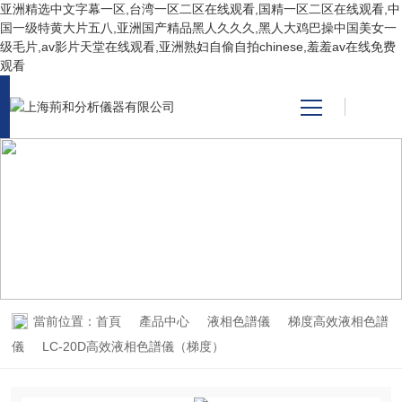
亚洲精选中文字幕一区,台湾一区二区在线观看,国精一区二区在线观看,中
国一级特黄大片五八,亚洲国产精品黑人久久久,黑人大鸡巴操中国美女一
级毛片,av影片天堂在线观看,亚洲熟妇自偷自拍chinese,羞羞av在线免费
观看
網站首頁
產品中心
關于我們
PRODUCT CENTER
產品中心
新聞資訊
技術支持
當前位置：
首頁
產品中心
液相色譜儀
梯度高效液相色譜
儀
LC-20D高效液相色譜儀（梯度）
視頻中心