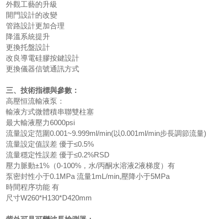
外觀工藝的升級
開門設計的改變
管路設計更加合理
降溫系統提升
更換托盤設計
改良導電硅膠按鍵設計
更換儀器信號通訊方式
三、技術指標與參數：
高壓恒流輸液泵：
輸液方式微體積串聯雙柱塞
最大輸液壓力6000psi
流量設定范圍0.001~9.999ml/min(以0.001ml/min步長調節流量)
流量設定值誤差 優于≤0.5%
流量穩定性誤差 優于≤0.2%RSD
壓力脈動±1%（0-100%，水/丙酮水溶液2液梯度）有
泵密封性小于0.1MPa 流量1mL/min,壓降小于5MPa
時間程序功能 有
尺寸W260*H130*D420mm