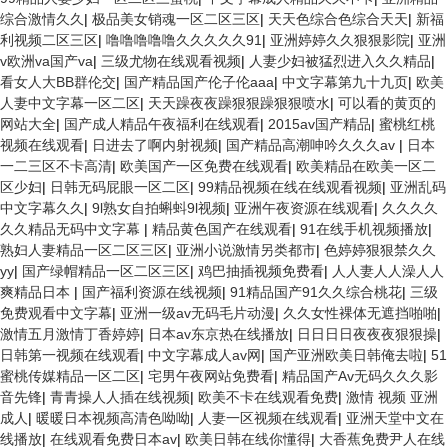
综合激情久久
|
极品美女销魂一区二区三区
|
天天色综合色综合天天
|
新福
利视频二区三区
|
噜噜噜噜噜久久久久久91
|
亚洲婷婷久久狠狠影院
|
亚洲
v欧洲va国产va
|
三级尤物在线观看视频
|
人妻少妇被猛烈进入久久精品
|
看女人大BB群伦交
|
国产精品国产伦子伦aaa
|
中文字幕第九十九页
|
欧美
人妻中文字幕一区二区
|
天天躁夜夜躁狠狠躁狠狠喷水
|
可以看的黄页的
网站大全
|
国产成人精品午夜福利在线观看
|
2015av国产精品
|
蜜桃红桃
视频在线观看
|
日进去了啊内射视频
|
国产精品高潮呻吟久久久av
|
日本
一二三区不卡高清
|
欧美国产一区免费在线观看
|
欧美精品在欧美一区二
区少妇
|
日韩无码屁眼一区二区
|
99精品视频在线在线观看视频
|
亚洲乱码
中文字幕久久
|
9l熟女自拍蝌蚪9l视频
|
亚洲午夜资源在线观看
|
久久久久
久久精品无码中文字幕
|
精品黄色国产在线观看
|
91在线手机视频播放
|
熟妇人妻精品一区二区三区
|
亚洲小说激情另类都市
|
色婷婷狠狠禁久久
yy
|
国产绿帽精品一区二区三区
|
鸡巴抽插视频免费看
|
人人妻人人澡人人
爽精品日本
|
国产福利资源在线视频
|
91精品国产91久久综合桃花
|
三级
免费观看中文字幕
|
亚洲一级av无码毛片动漫
|
久久女性裸体无遮挡啪啪
|
激情五月激情丁香婷婷
|
日本av东京热在线播放
|
日日日日夜夜夜狠狠操
|
日韩第一视频在线观看
|
中文字幕成人av网
|
国产亚洲欧美日韩俺去啦
|
51
蜜桃传媒精品一区二区
|
宅男午夜网站免费看
|
精品国产Av无码久久久影
音先锋
|
青青操人人插在线视频
|
欧美不卡在线观看免费
|
激情 视频 亚洲
成人
|
暖暖日本视频高清色呦呦
|
人妻一区视频在线观看
|
亚洲天堂中文在
线播放
|
在线观看免费日本av
|
欧美日韩在线你懂得
|
大香蕉免费尹人在线