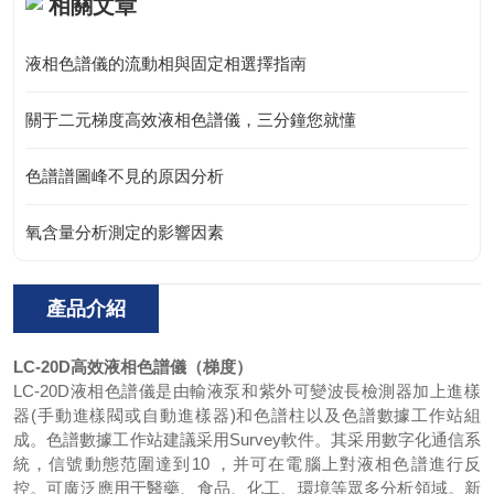
相關文章
液相色譜儀的流動相與固定相選擇指南
關于二元梯度高效液相色譜儀，三分鐘您就懂
色譜譜圖峰不見的原因分析
氧含量分析測定的影響因素
產品介紹
LC-20D
高效液相色譜儀（梯度）
LC-20D液相色譜儀是由輸液泵和紫外可變波長檢測器加上進樣
器(手動進樣閥或自動進樣器)和色譜柱以及色譜數據工作站組
成。色譜數據工作站建議采用Survey軟件。其采用數字化通信系
統，信號動態范圍達到10 ，并可在電腦上對液相色譜進行反
控。可廣泛應用于醫藥、食品、化工、環境等眾多分析領域。新