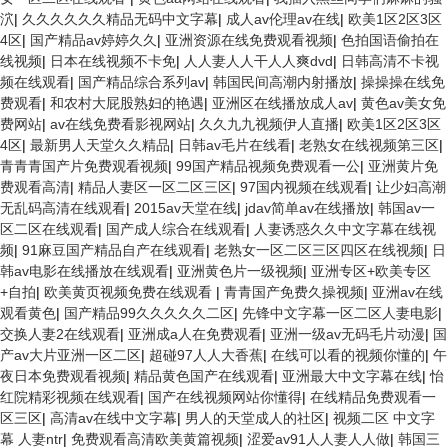
泬
|
久久久久久久精品无码中文字幕
|
成人av伦理av在线
|
欧美1区2区3区
4区
|
国产精品av婷婷久久
|
亚洲资源在线免费观看视频
|
色拍国语偷拍在
线视频
|
日本在线视频不卡免
|
人人妻人人干人人爽dvd
|
日韩高清不卡视
频在线观看
|
国产精品综合系列av
|
韩国民间高潮内射播放
|
操操操在线免
费观看
|
和农村大屁股熟妇的艳遇
|
亚洲区在线播放成人av
|
黄色av美女免
费网站
|
av在线免费看影视网站
|
久久九九视频伊人直播
|
欧美1区2区3区
4区
|
最新男人天堂久久精品
|
日韩av毛片在线看
|
老熟女在线视频第三区
|
青青青国产片免费观看视频
|
99国产精品视频免费观看一公
|
亚洲黄片免
费观看高清
|
精品人妻区一区二区三区
|
97国内视频在线观看
|
让少妇高潮
无乱码高清在线观看
|
2015av天堂在线
|
jdav简单av在线播放
|
韩国av一
区二区在线观看
|
国产成人综合在线观看
|
人妻诱惑久久中文字幕在线视
频
|
91麻豆国产精品自产在线观看
|
老熟女一区二区三区四区在线视频
|
日
韩av电影在线播放在线观看
|
亚洲黄色片一级视频
|
亚洲专区+欧美专区
+自拍
|
欧美黄页视频免费在线观看
|
青青国产免费久操视频
|
亚洲av在线
观看黄色
|
国产精品99久久久久久二区
|
先锋中文字幕一区二区人妻电影
|
交换人妻2在线观看
|
亚洲成a人在免费观看
|
亚洲一级av无码毛片动漫
|
国
产av大片亚洲一区二区
|
超碰97人人大香蕉
|
在线可以看的视频你懂的
|
午
夜日本免费观看视频
|
精品黄色国产在线观看
|
亚洲最大中文字幕在线
|
怡
红院精彩视频在线观看
|
国产在线视频网站你懂得
|
在线精品免费观看一
区三区
|
高清av在线中文字幕
|
男人的天堂成人的社区
|
视频二区 中文字
幕 人妻ntr
|
免费观看高清欧美黄篇视频
|
涩爱av91人人妻人人做
|
韩国三