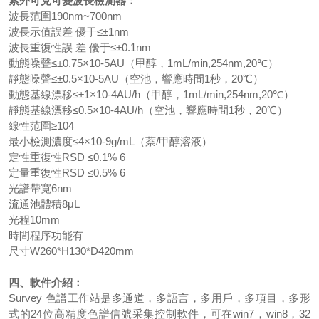
紫外可見可變波長檢測器：
波長范圍190nm~700nm
波長示值誤差 優于≤±1nm
波長重復性誤 差 優于≤±0.1nm
動態噪聲≤±0.75×10-5AU（甲醇，1mL/min,254nm,20℃）
靜態噪聲≤±0.5×10-5AU（空池，響應時間1秒，20℃）
動態基線漂移≤±1×10-4AU/h（甲醇，1mL/min,254nm,20℃）
靜態基線漂移≤0.5×10-4AU/h（空池，響應時間1秒，20℃）
線性范圍≥104
最小檢測濃度≤4×10-9g/mL（萘/甲醇溶液）
定性重復性RSD ≤0.1% 6
定量重復性RSD ≤0.5% 6
光譜帶寬6nm
流通池體積8μL
光程10mm
時間程序功能有
尺寸W260*H130*D420mm
四、軟件介紹：
Survey 色譜工作站是多通道，多語言，多用戶，多項目，多形
式的24位高精度色譜信號采集控制軟件，可在win7，win8，32