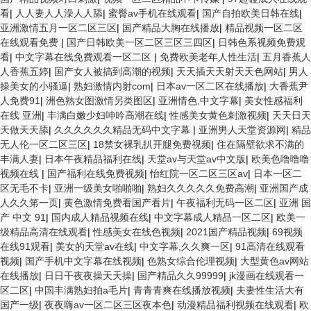
看
|
人人妻人人澡人人舔
|
蜜臀av手机在线观看
|
国产自拍欧美日韩在线
|
亚洲激情五月一区二区三区
|
国产精品大胸在线播放
|
精品视频一区二区
在线观看免费
|
国产日韩欧美一区二区三区三四区
|
日韩色系视频免费观
看
|
中文字幕在线免费观看一区二区
|
免费欧美老年人性生活
|
五月香蕉人
人香蕉五婷
|
国产女人被搞到高潮的视频
|
天天插天天射天天色网站
|
男人
操美女的小骚逼
|
熟妇激情内射com
|
日本av一区二区在线播放
|
大香蕉尹
人免费91
|
洲色熟女图激情另类图区
|
亚洲情色,中文字幕
|
美女性感福利
在线 亚洲
|
丰满白嫩少妇呻吟高潮在线
|
性感美女黄色刺激视频
|
天天日天
天做天天舔
|
久久久久久久精品无码中文字幕
|
亚洲男人天堂资源网
|
精品
无人伦一区二区三区
|
18禁女裸乳扒开腿免费视频
|
住在隔壁欲求不满的
丰满人妻
|
日本午夜精品福利在线
|
天堂av与天堂av中文版
|
欧美色噜噜噜
视频在线
|
国产福利在线免费视频
|
怡红院一区二区三区av
|
日本一区二
区无毛不卡
|
亚洲一级美女啪啪啪
|
熟妇久久久久久免费高潮
|
亚洲国产成
人久久笫一页
|
黄色激情免费看国产看片
|
午夜福利无码一区二区
|
亚洲 国
产 中文 91
|
国内成人精品视频在线
|
中文字幕成人精品一区二区
|
欧美一
级精品高清在线观看
|
性感美女在线色视频
|
2021国产精品视频
|
69视频
在线91观看
|
美女的天堂av在线
|
中文字幕,久久爽一区
|
91高清在线观看
视频
|
国产手机中文字幕在线视频
|
色熟女综合伦理视频
|
大型黄色av网站
在线播放
|
日日干夜夜操天天操
|
国产精品久久99999
|
jk漫画在线观看一
区二区
|
中国丰满熟妇拍a毛片
|
青青青爽在线播放视频
|
夫妻性生活大有
国产一级
|
夜夜嗨av一区二区三区夜本色
|
动漫精品福利视频在线观看
|
欧