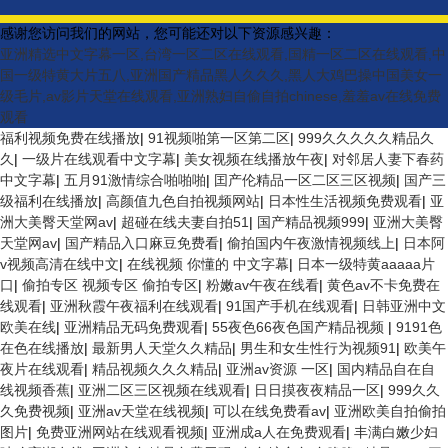
感谢您访问我们的网站，您可能还对以下资源感兴趣：
亚洲精选中文字幕一区,台湾一区二区在线观看,国精一区二区在线观看,中
国一级特黄大片五八,亚洲国产精品黑人久久久,黑人大鸡巴操中国美女一
级毛片,av影片天堂在线观看,亚洲熟妇自偷自拍chinese,羞羞av在线免费
观看
福利视频免费在线播放
|
91视频啪第一区第二区
|
999久久久久久精品久
久
|
一级片在线观看中文字幕
|
美女视频在线播放午夜
|
对邻居人妻下春药
中文字幕
|
五月91激情综合啪啪啪
|
囯产伦精品一区二区三区视频
|
国产三
级福利在线播放
|
高颜值九色自拍视频网站
|
日本性生活视频免费观看
|
亚
洲大美臀天堂网av
|
超碰在线夫妻自拍51
|
国产精品视频999
|
亚洲大美臀
天堂网av
|
国产精品入口麻豆免费看
|
偷拍国内午夜激情视频线上
|
日本阿
v视频高清在线中文
|
在线视频 你懂的 中文字幕
|
日本一级特黄aaaaa片
口
|
偷拍专区 视频专区 偷拍专区
|
粉嫩av午夜在线看
|
黄色av不卡免费在
线观看
|
亚洲秋霞午夜福利在线观看
|
91国产手机在线观看
|
日韩亚洲中文
欧美在线
|
亚洲精品无码免费观看
|
55夜色66夜色国产精品视频
|
9191色
在色在线播放
|
最新男人天堂久久精品
|
男生和女生性行为视频91
|
欧美午
夜片在线观看
|
精品视频久久久精品
|
亚洲av资源 一区
|
国内精品自在自
线视频香蕉
|
亚洲二区三区视频在线观看
|
日日摸夜夜精品一区
|
999久久
久免费视频
|
亚洲av天堂在线视频
|
可以在线免费看av
|
亚洲欧美自拍偷拍
图片
|
免费亚洲网站在线观看视频
|
亚洲成a人在免费观看
|
丰满白嫩少妇