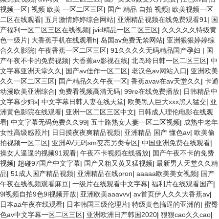
视频一区
|
视频 欧美 一区二区三区
|
国产 精品 自拍 视频
|
欧美视频一区
二区在线观看
|
五月激情婷婷综合网站
|
亚洲精品视频在线免费观看91
|
国
产福利一区二区三区在线视频
|
jvid精品一区二区三区
|
久久久久久特级黄
色一级片
|
大香蕉手机在线观看h
|
岛国av免费无禁网站
|
亚洲狠狠婷婷综
合久久影院
|
午夜香蕉一区二区三区
|
91久久久久无码精品国产孕妇
|
国
产午夜不卡的免费视频
|
大香蕉av影视在线
|
北岛玲日韩一区二区三区
|
中
文字幕亚洲天堂久久
|
国产av佳作一区二区
|
老汉色av网站入口
|
亚洲欧美
久久一区二区三区
|
国产精品久久午夜一区
|
香蕉avav在av天堂久久
|
卡通
动漫欧美亚洲综合
|
免费看视频高清无码
|
99re在线免费播放
|
日韩精品中
文字幕少妇s
|
中文字幕日韩人妻在线天堂
|
欧美黑人巨大xxx黑人猛交
|
亚
洲黄色影院在线观看
|
亚洲一区二区三区中文
|
日韩成人理伦电影在线观
看
|
中文字幕无码免费久久99
|
五十路熟女人妻一区二区视频
|
成熟中老年
女性高级感照片
|
日日摸夜夜爽精品视频
|
亚洲精品 国产 懂色av
|
欧美偷
拍视频一区二区
|
亚洲AV无码sm变态另类专区
|
中国亚洲免费在线观看
|
操女人逼逼的视频91观看
|
午夜不卡视频在线播放
|
国产午夜不卡的免费
视频
|
超碰97国产中文字幕
|
国产又粗又黄又猛视频
|
最新男人天堂久久精
品
|
51成人国产精品视频
|
亚洲精品在线pron
|
aaaaa欧美美女视频
|
国产
午夜在线视频观看麻豆
|
一级片在线观看中文字幕
|
福利片在线观看国产
|
9l视频自拍9色9l视频开放
|
亚洲欧美aaavvv
|
av首页伊人久久大香蕉av
|
日本aa午夜在线观看
|
日本韩国三级伦理片
|
特级黄色搞逼的亚洲的
|
蜜臀
色av中文字幕一区二区三区
|
亚洲欧洲日产韩国2020
|
狠狠cao久久cao
|