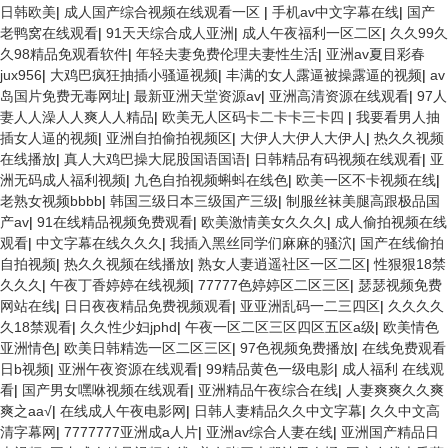
日韩欧美
|
成人国产综合视频在线观看一区
|
手机av中文字幕在线
|
国产
老鸭窝在线观看
|
91天天综合成人亚洲
|
成人午夜福利一区二区
|
久久99久
久98精品免观看软件
|
年轻夫妻免费伦理夫妻性生活
|
亚洲av夏目彩春
jux956
|
大鸡巴疯狂抽插小骚逼视频
|
丰满的女人露逼被操露逼的视频
|
av
岛国片免费无毒网址
|
最新亚洲天堂资源av
|
亚洲高清资源在线观看
|
97人
妻人人澡人人爽人人精品
|
欧美无人区码卡二卡卡三卡四
|
我要看男人抽
插女人逼的视频
|
亚洲自拍偷拍视频区
|
大伊人大伊人大伊人
|
热久久视频
在线播放
|
真人大鸡巴操大屁股国语国语
|
日韩精品有码视频在线观看
|
亚
洲无码成人福利视频
|
九色自拍视频蝌蚪在线色
|
欧美一区不卡视频在线
|
老熟女视频bbbb
|
韩国三级日本三级国产三级
|
制服丝袜美腿高跟极品国
产av
|
91在线精品视频免费观看
|
欧美激情美女久久久
|
成人偷拍视频在线
观看
|
中文字幕在线久久久
|
我插入黑丝同学们麻麻的骚泬
|
国产在线偷拍
自拍视频
|
热久久视频在线播放
|
熟女人妻逍遥社区一区二区
|
性狠狠18禁
久久久
|
午夜丁香婷婷在线视频
|
77777色婷婷区二区三区
|
瑟瑟视频免费
网站在线
|
日日夜夜精品免费视频观看
|
亚亚洲乱码一二三四区
|
久久久久
久18禁观看
|
久久性少妇jphd
|
午夜一区二区三区四区五区a级
|
欧美情色
亚洲情色
|
欧美日韩精选一区二区三区
|
97色视频免费播放
|
在线免费观看
日b视频
|
亚洲午夜资源在线观看
|
99精品黄色一级电影
|
成人福利 在线观
看
|
国产男女嘿咻视频在线观看
|
亚洲精品午夜综合在线
|
人妻爽爽久久爽
爽之aa√
|
在线成人午夜电影网
|
日韩人妻精品久久中文字幕
|
久久中文高
清字幕网
|
7777777亚洲成a人片
|
亚洲av综合人妻在线
|
亚洲国产精品日