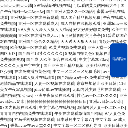
天日天天做天天舔
|
99精品福利视频在线
|
可以看的黄页的网站大全
|
国
产午夜福利一级二级三级
|
国产亚洲天堂久久一区精品
|
蜜臀av手机在线
观看
|
亚洲视频一区在线最新观看
|
成人国产精品视频免费
|
午夜在线成人
免费视频
|
亚洲一区在线观看成人
|
成人自拍在线视频观看
|
亚洲3dav三级
在线观看
|
69人妻人人澡人人爽人人精品
|
好太好爽好想要免费
|
欧美性插
插插插插
|
亚洲区在线播放成人av
|
五月激情四射六月亭亭
|
91普通话国产
对白在线
|
亚洲国产综合久久精品
|
天天透天天狠天天日
|
青娱乐在线分类
视频
|
欧美视频一区在线看
|
91黄片视频免费观看
|
亚洲天堂一区二区三区
四区五区
|
国产白丝18禁久久久久久
|
9l视频自拍九色9l视频在线
|
av在线
電話咨詢
免费播放资源
|
国产成 人欧美 综合在线观看
|
中文字幕2023av
|
无码精品
久久久久人妻中字中文
|
国产亚洲国产精品视频
|
欧美精品在欧美一区二
区少妇
|
在线免费播放黄色网
|
中文一区二区三区免费毛片
|
av不卡的网站
在线观看
|
91成人爽片在线观看
|
国产精品无码一区免费看红楼
|
亚洲国产
激情精品在线观看
|
人妻一区视频在线观看
|
东京热加勒比欧美日韩
|
116
美女午夜写真视频
|
jdav简单av在线播放
|
无套内射少妇毛片在线观看
|
亚
洲自拍偷拍污污av
|
亚洲午夜资源在线观看
|
性色av一区二区久久久
|
亚洲
av日韩av奶水
|
操操操操操操操操操操操操操日日
|
亚洲av日韩av奶水
|
97国内视频在线观看
|
中文字幕色在线视频
|
激情内射人妻一区二区三区
|
青青青自拍视频免费在线观看
|
午夜在线观看激情国产网站
|
97人妻色免
费视频
|
神马手机视频在线观看
|
日本系列中文字幕77
|
中文字幕 av 成人
午夜
|
香蕉avav在av天堂久久
|
中文字幕一区二区福利导航
|
欧美日韩欧美