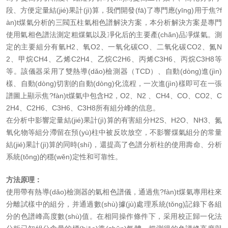
段、方便定量結(jié)果計(jì)算，我們開發(fā)了專門應(yīng)用于焦?f
àn)t煤氣分析的三閥五柱氣相色譜解決方案，本分析解決方案是專門
使用氣相色譜法測定粗煤氣以及凈化后的主要產(chǎn)品凈煤氣。測
定的主要組分有氫H2、氧O2、一氧化碳CO、二氧化碳CO2、氮N
2、甲烷CH4、乙烯C2H4、乙烷C2H6、丙烯C3H6、丙烷C3H8等
等。該儀器采用了雙熱導(dǎo)檢測器（TCD）、自動(dòng)進(jìn)
樣、自動(dòng)切割的自動(dòng)化流程，一次進(jìn)樣即可在一張
譜圖上顯示焦?fàn)t煤氣中包含H2，O2、N2 、CH4、CO、CO2、C
2H4、C2H6、C3H6、C3H8所有組分峰的信息。
在分析中影響定量結(jié)果計(jì)算的有害組分H2S、H2O、NH3、氮
氧化物等組分滯留在預(yù)柱中被反吹放空，不影響煤氣組分的常量
結(jié)果計(jì)算的同時(shí)，還提高了色譜分析柱的使用壽命、分析
系統(tǒng)的穩(wěn)定性和可靠性。
方法原理：
使用帶有熱導(dǎo)檢測器的氣相色譜儀，通過焦?fàn)t煤氣專用柱來
分離試樣中的組分，并通過數(shù)據(jù)處理系統(tǒng)記錄下各組
分的色譜峰高度數(shù)值。在相同操作條件下，采用校正歸一化法