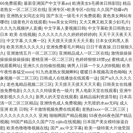
66免费观看
|
最新亚洲国产中文字幕av
|
欧洲美女b毛裸体日韩影院
|
精品
老熟女一区二区三区在线
|
亚洲专区+欧美专区+自拍
|
久久国产劲爆v内
射
|
亚洲熟女女同志女同
|
国产东北一级毛卡片免费观看
|
黄色美女网站有
哪些
|
1级黄色片在线观看
|
free美女女同性
|
又大又爽又粗又黄少妇毛片
|
久久九九视频伊人直播
|
中文字幕人妻视频日韩
|
中文字幕欧美日韩熟女
|
日本 欧美 在线视频
|
久久久久久久久久婷婷婷婷婷婷
|
天天干天天夜天天
日
|
中文字幕,久久爽一区
|
天天摸天天摸天天天天看
|
日本女优和黑人系
列
|
欧美另类久久久久久
|
亚洲免费看毛片网站
|
日日干夜夜操,日日狠狠久
久
|
亚洲激情五月一区二区三区
|
亚洲精品成人一区二区在线
|
激情操操操
操操操操操操操
|
蜜桃亚洲一区二区三区
|
色婷婷狠狠18禁yy
|
蜜桃成人在
线观看网址
|
亚洲久久自拍偷拍视频
|
俩男人日舔一个女人的B视频
|
欧美
午夜性春猛交xxxx
|
91九色老熟女视频蝌蚪
|
暖暖日本视频高清色呦呦
|
大
象视频一区二区三区
|
日韩成人在线播放在线观看一这
|
国产a久久久久久
久
|
老色鬼精品视频二区三区
|
天天摸天天摸天天天天看
|
日韩美女在线播
放免费电影
|
久久久久久特级黄色一级片
|
男人电影天堂在线观看
|
亚洲午
夜影视久久久久久
|
新男人的天堂在线观看
|
逼精品福利资源导航
|
日本高
清一区二区三区精品
|
亚洲情色成人免费视频
|
大乳喷奶水av无码
|
成人
亚洲 欧美 日韩
|
不卡激情视频免费在线观看
|
老熟妇xxx一区二区三区
|
久久久久久久久久久 亚洲
|
啪啪网国产精品视频
|
55夜色66夜色国产精品
视频
|
99国产精品久久国产72
|
cijilu在线视频
|
日本国产美女模特操逼自
慰
|
欧美色噜噜噜视频在线
|
国产,av,中文字幕
|
欧美一级特黄大片做受国