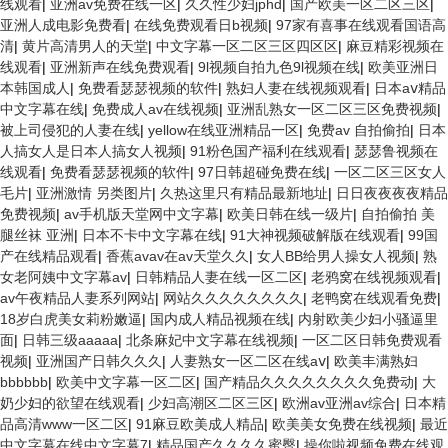
线观看
|
亚洲av免费在线一区
|
久久性少妇jphd
|
国产欧美一区二区三区
|
亚洲人成电影免费看
|
在线免费观看日b视频
|
97家有喜事在线观看国语高
清
|
黄片高清男人的天堂
|
中文字幕一区二区三区四区区
|
麻豆精彩视频在
线观看
|
亚洲新声在线免费观看
|
9l视频自拍九色9l视频在线
|
欧美亚洲日
本韩国成人
|
免费看瑟瑟视频的软件
|
熟妇人妻在线视频观看
|
日本aⅴ精品
中文字幕在线
|
免费成人av在线视频
|
亚洲乱熟女一区二区三区免费视频
|
被上司侵犯的人妻在线
|
yellow在线亚洲精品一区
|
免费av 自拍偷拍
|
日本
人搞女人是日本人搞女人视频
|
91粉色国产福利在线观看
|
瑟瑟鲁视频在
线观看
|
免费看瑟瑟视频的软件
|
97日韩超碰免费在线
|
一区二区三区女人
毛片
|
亚洲激情 另类图片
|
久热这里只有精品最新地址
|
日日夜夜夜夜精品
免费视频
|
av手机版天堂网中文字幕
|
欧美日韩在线一级片
|
自拍偷拍 美
腿丝袜 亚洲
|
日本不卡中文字幕在线
|
91大神视频破解版在线观看
|
99国
产在线精品观看
|
香蕉avav在av天堂久久
|
女人BB给男人操女人视频
|
熟
女老阿姨中文字幕av
|
日韩精品人妻在线一区二区
|
老鸦窝在线视频观看
|
av午夜精品人妻系列网站
|
网站久久久久久久久久
|
老鸭窝在线观看免费
|
18岁白虎美女莉粉嫩逼
|
国内成人精品视频在线
|
内射欧美少妇小骚逼里
面
|
日韩三级aaaaa
|
北条麻妃中文字幕在线视频
|
一区二区日韩免费观看
视频
|
亚洲国产日韩久久久
|
人妻熟女一区二区在线aⅴ
|
欧美丰满熟妇
bbbbbb
|
欧美中文字幕一区二区
|
国产精品久久久久久久久久免费动
|
大
奶少妇的欲望在线观看
|
少妇高潮区二区三区
|
欧洲av亚洲av综合
|
日本精
品高清www一区二区
|
91麻豆欧美成人精品
|
欧美美女免费在线视频
|
最近
中文字幕在线中文字幕7
|
精品国产久久久久蜜臀
|
操你啦视频免费在线观