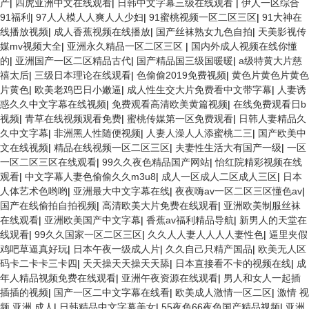
产
|
四虎亚洲中文在线观看
|
日韩中文字幕三级在线观看
|
伊人一区综合
91福利
|
97人人模人人爽人人少妇
|
91蜜桃视频一区二区三区
|
91大神在
线播放视频
|
成人香蕉视频在线播放
|
国产丝袜熟女九色自拍
|
天美影视传
媒mv视频大全
|
亚洲永久精品一区二区三区
|
国内外成人视频在线你懂
的
|
亚洲国产一区二区精品古代
|
国产精品国三级国暖暖
|
a级特黄大片慈
禧太后
|
三级日本理论在线观看
|
色偷偷2019免费视频
|
黄色片黄色片黄色
片黄色
|
欧美老鸡巴日小嫩逼
|
成人性生交大片免费看中文带字幕
|
人妻诱
惑久久中文字幕在线视频
|
免费观看高清欧美黄篇视频
|
在线免费观看日b
视频
|
青草在线视频观看免费
|
蜜桃传媒第一区免费观看
|
日韩人妻精品久
久中文字幕
|
非洲黑人性随便视频
|
人妻人澡人人添蜜桃二三
|
国产欧美中
文在线视频
|
精品在线视频一区二区三区
|
夫妻性生活大有国产一级
|
一区
一区二区三区在线观看
|
99久久夜色精品国产网站
|
怡红院精彩视频在线
观看
|
中文字幕人妻色偷偷久久m3u8
|
成人一区成人二区成人三区
|
日本
人体艺术色哟哟
|
亚洲最大中文字幕在线
|
夜夜嗨av一区二区三区懂色av
|
国产在线偷拍自拍视频
|
高清欧美大片免费在线观看
|
亚洲欧美制服丝袜
在线观看
|
亚洲欧美国产中文字幕
|
香蕉av福利精品导航
|
新男人的天堂在
线观看
|
99久久国家一区二区三区
|
久久人人妻人人人人妻性色
|
逼里夹假
鸡吧草逼真好玩
|
日本午夜一级成人片
|
久久自己只精产国品
|
欧美无人区
码卡二卡卡三卡四
|
天天操天天操天天舔
|
日本直接看不卡的视频在线
|
成
年人精品视频免费在线观看
|
亚洲午夜资源在线观看
|
男人和女人一起插
插插的视频
|
国产一区二中文字幕在线看
|
欧美成人激情一区二区
|
激情 视
频 亚洲 成人
|
日韩精品中文字幕美女
|
55夜色66夜色国产精品视频
|
亚洲