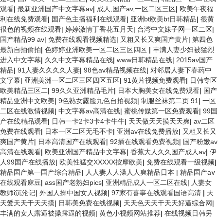
观看
|
最新亚洲国产中文字幕av
|
成人,国产av,一区二区三区
|
欧美午夜福
利在线免费观看
|
国产色主播福利在线观看
|
亚洲bt欧美bt日韩精品
|
很黄
很色的视频在线观看
|
婷婷激情丁香花五月天
|
台湾中文妹子网一区二区
|
国产精品99 av
|
免费在线观看视频精选
|
又粗又长又爽国产黄片
|
第四色
最新自拍偷拍
|
色婷婷亚洲欧美一区二区三区四区
|
丰满人妻少妇被猛烈
进入中文字幕
|
久久中文字幕精品在线
|
www日韩精品在线
|
2015av国产
精品
|
91人妻久久久久人妻
|
98色av精品视频在线
|
对邻居人妻下春药中
文字幕
|
亚洲美洲一区二区三区四区五区
|
91黄片视频免费观看
|
日韩专区
欧美精品三区二
|
99久久亚洲精品毛片
|
日本大胸美女在线免费观看
|
国产
精品亚洲中文欧美
|
9色熟女露脸九色自拍视频
|
制服丝袜第二页 91
|
一区
二区在线激情视频
|
中文字幕av高清在线
|
蜜桃传媒第一区免费观看
|
99国
产在线精品观看
|
日韩一卡2卡3卡4卡牛牛
|
天天做天天摸天天爽
|
av二区
免费在线观看
|
日本一区二区无毛不卡
|
亚洲av在线免费播放
|
又粗又长又
爽国产黄片
|
日本高清国产在线观看
|
92插在线观看免费视频
|
国产粉嫩av
高清在线观看
|
欧美亚洲国产精品中文字幕
|
香蕉大人久久国产成人av
|
伊
人99国产在线播放
|
欧美性猛交XXXXX按摩欧美
|
免费在线观看一级视频
|
精品国产第一国产综合精品
|
人人妻人人澡人人爽精品日本
|
精品国产aⅴ
在线观看麻豆
|
ass国产老熟妇pics
|
亚洲精品成人一区二区在线
|
人妻女
教师i沉沦记
|
外国人操中国女人视频
|
97家有喜事在线观看国语高清
|
天
天爱天天干天天摸
|
日韩美免费在线视频
|
天天色天天干天天好逼综合网
|
丰满的女人露逼被操露逼的视频
|
黄色小视频网站推荐
|
在线视频日韩另