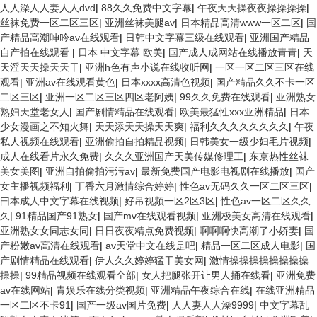
人人澡人人妻人人dvd
|
88久久免费中文字幕
|
午夜天天操夜夜操操操操
|
丝袜免费一区二区三区
|
亚洲丝袜美腿av
|
日本精品高清www一区二区
|
国
产精品高潮呻吟av在线观看
|
日韩中文字幕三级在线观看
|
亚洲国产精品
自产拍在线观看
|
日本 中文字幕 欧美
|
国产成人成网站在线播放青青
|
天
天淫天天操天天干
|
亚洲h色有声小说在线收听网
|
一区一区二区三区在线
观看
|
亚洲av在线观看黄色
|
日本xxxx高清色视频
|
国产精品久久不卡一区
二区三区
|
亚洲一区二区三区四区老阿姨
|
99久久免费在线观看
|
亚洲熟女
熟妇天堂老女人
|
国产剧情精品在线观看
|
欧美最猛性xxx亚洲精品
|
日本
少女漫画之不知火舞
|
天天添天天操天天爽
|
福利久久久久久久久久
|
午夜
私人视频在线观看
|
亚洲偷拍自拍精品视频
|
日韩美女一级少妇毛片视频
|
成人在线看片永久免费
|
久久久亚洲国产天美传媒修理工
|
东京热性丝袜
美女美图
|
亚洲自拍偷拍污污av
|
最新免费国产电影电视剧在线播放
|
国产
女主播视频福利
|
丁香六月激情综合婷婷
|
性色av无码久久一区二区三区
|
曰本成人中文字幕在线视频
|
好吊视频一区2区3区
|
性色av一区二区久久
久
|
91精品国产91熟女
|
国产mv在线观看视频
|
亚洲极美女高清在线观看
|
亚洲熟女女同志女同
|
日日夜夜精点免费视频
|
啊啊啊快高潮了小娇妻
|
国
产粉嫩av高清在线观看
|
av天堂中文在线是吧
|
精品一区二区成人电影
|
国
产剧情精品在线观看
|
伊人久久婷婷猛干美女网
|
激情操操操操操操操操
操操
|
99精品视频在线观看全部
|
女人把腿张开让男人捅在线看
|
亚洲免费
av在线网站
|
青娱乐在线分类视频
|
亚洲精品午夜综合在线
|
在线亚洲精品
一区二区不卡91
|
国产一级av国片免费
|
人人妻人人澡9999
|
中文字幕乱