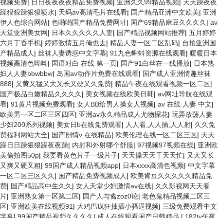
视频免费
|
日日夜夜夜夜精品免费视频
|
亚洲久久99精品视频
|
天天躁夜夜
躁狠狠躁狠狠喷水
|
天码av高清毛片在线看
|
国产精品亚洲中文欧美
|
亚洲
伊人色综合网站
|
色哟哟国产精品免费网址
|
国产69精品麻豆久久久久
|
av
天堂亚洲美女网
|
日本久久久久久人妻
|
国产精品视频网站推荐
|
五月婷婷
六月丁香手机
|
婷婷激情五月俺也去
|
精品人妻一区二区乱码
|
自拍亚洲国
产精品成人
|
丝袜人妻诱惑中文字幕
|
91九色蝌蚪资源在线观看
|
暖暖日本
视频高清色呦呦
|
国语对白 在线 第一页
|
国产91白丝在一线播放
|
日本熟
妇人人妻bbwbbw
|
岛国av动作片免费在线观看
|
国产成人亚洲情趣丝袜
888
|
又黄又猛又大又长又硬又久免费
|
精品午夜在线观看视频一区二区
|
国产极品白嫩精品久久久久
|
美女视频在线欧美日韩
|
av网址导航在线观
看
|
91黄片视频免费观看
|
女人BB给男人操女人视频
|
av 在线 人妻 中文
|
欧美男一区二区三区四区
|
亚洲av永久精品成人尤物探花
|
玩弄放荡人妻
少妇200系列视频
|
美女日b在线免费观看
|
人人看,人人插,人人射
|
久久免
费福利网站大全
|
国产剧情v 在线精品
|
欧美伦理在线一区二区三区
|
天天
躁日日躁狠狠躁夜夜躁
|
内射和外射哪个舒服
|
97视频97视频在线
|
亚洲欧
美偷拍图50p
|
我要看黄色片子一级片子
|
天天操天天干天天忙
|
又大又长
又爽又硬又粗
|
99国产成人精品视频app
|
日本xxxx高清色视频
|
中文字幕
一区二区三区久久
|
国产精品免费视频成人
|
欧美肯豆久久久久久精品免
费
|
国产精品高中生久久
|
女人天堂少妇激情av在线
|
久久影视网天天看
片
|
亚洲熟女第一区第二区
|
国产人与禽zoz0论
|
老色鬼精品视频二区三
区
|
亚洲欧美在线视频91
|
大鸡巴疯狂抽插小骚逼视频
|
三级免费观看中文
字幕
|
99国产精品视频久久久久
|
成人在线观看国产日韩精品
|
182tv午夜