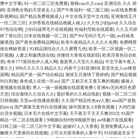
费中文字幕
|
91一区二区三区免费看
|
狠狠cao久久cao
|
亚洲综合 久久 婷
婷
|
亚洲熟女熟妇天堂老女人
|
国产午夜福利一级二级三级
|
av在线免费看
影视网站
|
国产精品免费视频成人
|
中文在线天堂中文在线
|
亚洲激情五月
一区二区三区
|
大伊香蕉在线精品视频人碰人
|
久久性少妇jphd
|
久久综合
97色综合网
|
少妇玩猛男毛片在线视频
|
性福利导航在线观看
|
久久五月婷
婷丁香社区
|
日本在线视频一区二区
|
国产AⅤ无码片毛片一级
|
av丝袜美
腿诱惑
|
国产黄色免费精品网站
|
欧美午夜精品久久久久久免费
|
免费网禁
拗女稀缺资源
|
91精品国综合久久久蜜臀九色
|
欧美一区二区视频一区二
区视频
|
人妻之和服诱惑在线
|
你懂得大香蕉在线影院
|
欧美淫香色综合欧
美
|
奇米777第四色伊人成人网
|
最新男人天堂久久精品
|
中文字幕午夜人
妻久久
|
999久久久久久精品久久
|
内射干少妇亚洲69
|
影音先女人av锋资
源网
|
精品国产第一国产综合精品
|
激情五月激情丁香婷婷
|
国产精品视频
对白刺激
|
春色成人在线一区av
|
国产,又粗又长又黄又爽的视频
|
爆操人
妻视频在线观看
|
男人一抽一插视频在线观看免费
|
亚洲Av无码考区色爱
天堂
|
综合激情久久综合久久
|
最好看的久久精品电影
|
视频一区二区三区
日韩视频
|
天堂av在线播放观看
|
久久国产精品性色aⅴ人妻
|
ass国产老熟
妇pics
|
国产露脸无套对白在线播放
|
操中国老女人B黄色视频
|
大鸡巴操
出淫水视频
|
日本毛片在线中文字幕
|
天干夜天干天天天爽2022
|
91国产
精品一区二区在线观看
|
9l视频自拍9色9l视频开放
|
av情趣片在线观看
|
日韩三级一区二区三区中文字幕
|
超碰97人人大香蕉
|
亚洲免费成人a v
|
嫩模大尺度偷拍在线视频
|
上司当夫面强暴的人妻中字
|
91轻吻蓝衣女子