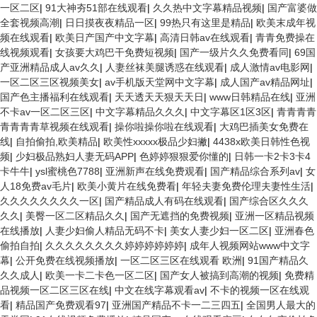
一区二区
|
91大神夯51部在线观看
|
久久热中文字幕精品视频
|
国产富婆做
全套视频高潮
|
日日摸夜夜精品一区
|
99热只有这里是精品
|
欧美末成年视
频在线观看
|
欧美日产国产中文字幕
|
高清日韩av在线观看
|
青青免费操在
线视频观看
|
女孩要大鸡巴干免费短视频
|
国产一级片久久免费看同
|
69国
产亚洲精品成人av久久
|
人妻丝袜美腿诱惑在线观看
|
成人激情av电影网
|
一区二区三区视频美女
|
av手机版天堂网中文字幕
|
成人国产av精品网址
|
国产色主播福利在线观看
|
天天透天天狠天天日
|
www日韩精品在线
|
亚洲
不卡av一区二区三区
|
中文字幕精品久久久
|
中文字幕区1区3区
|
青青青青
青青青青草视频在线观看
|
操你啦操你啦在线观看
|
大鸡巴插美女免费在
线
|
自拍偷拍,欧美精品
|
欧美性xxxxx极品少妇撇
|
4438x欧美日韩性色视
频
|
少妇极品熟妇人妻无码APP
|
色婷婷狠狠爱你懂的
|
日韩一卡2卡3卡4
卡牛牛
|
ysl蜜桃色7788
|
亚洲新声在线免费观看
|
国产精品综合系列av
|
女
人18免费av毛片
|
欧美小黄片在线免费看
|
年轻夫妻免费伦理夫妻性生活
|
久久久久久久久久一区
|
国产精品成人有码在线观看
|
国产综合区久久久
久久
|
美臀一区二区精品久久
|
国产无遮挡的免费视频
|
亚洲一区精品视频
在线播放
|
人妻少妇偷人精品无码不卡
|
美女人妻少妇一区二区
|
亚洲春色
偷拍自拍
|
久久久久久久久久婷婷婷婷婷婷
|
成年人视频网站www中文字
幕
|
公开免费在线视频播放
|
一区二区三区在线观看 欧洲
|
91国产精品久
久久成人
|
欧美一卡二卡色一区二区
|
国产女人被搞到高潮的视频
|
免费精
品视频一区二区三区在线
|
中文在线字幕观看av
|
不卡的视频一区在线观
看
|
精品国产免费观看97
|
亚洲国产精品不卡一二三四五
|
全国男人最大的