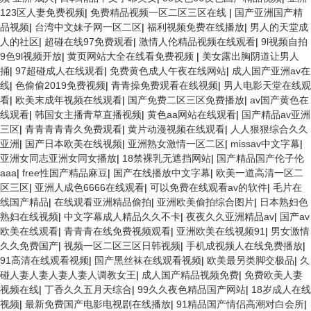
123区人妻免费视频
|
免费精品视频一区二区三区在线
|
国产亚洲国产精
品视频
|
台湾中文妹子网一区二区
|
福利视频免费在线播放
|
男人的天堂成
人的社区
|
超碰在线97免费观看
|
激情人伦精品视频在线观看
|
9l视频自拍
9色9l视频开放
|
黄页网站大全在线看免费视频
|
美女露出胸阴道让男人
捅
|
97超碰成人在线观看
|
免费黄色成人午夜在线网站
|
成人国产亚洲av在
线
|
色偷偷2019免费视频
|
青青操免费观看在线视频
|
男人电影天堂在线观
看
|
欧美末成年视频在线观看
|
国产免费二区三区免费播放
|
av国产黄色在
线观看
|
韩国女主播青草直播视频
|
黄色aa网站在线观看
|
国产精品av亚洲
三区
|
青青青青青久免费观看
|
黄片动漫视频在线观看
|
人人狠狠综合久久
亚洲
|
国产日本欧美在线视频
|
亚洲熟女激情一区二区
|
missav中文字幕
|
亚洲女同志亚洲女同女播放
|
18禁裸乳无遮挡网站
|
国产精品国产伦子伦
aaa
|
free性国产精品麻豆
|
国产在线播放中文字幕
|
欧美一道高清一区二
区三区
|
亚洲人成色6666在线观看
|
可以免费在线观看av的软件
|
毛片在
线国产精品
|
在线观看亚洲精品偷拍
|
亚洲欧美偷拍综合图片
|
日本熟妇色
熟妇在线视频
|
中文字幕成人精品久久不卡
|
夜夜久久亚洲精品av
|
国产av
欧美在线观看
|
青青青在线免费视频观看
|
亚洲欧美在线视频91
|
男女激情
久久免费国产
|
视频一区二区三区日韩视频
|
手机成视频人在线免费播放
|
91高清在线观看视频
|
国产黑丝袜在线观看视频
|
欧美最另类脚交极品
|
久
碰人妻人妻人妻人妻人调教女王
|
成人国产精品视频免费
|
免费欧美人妻
视频在线
|
丁香久久五月天综合
|
99久久夜色精品国产网站
|
18岁成人在线
视频
|
最新免费国产电影电视剧在线播放
|
91精品国产情侣高潮对白会所
|