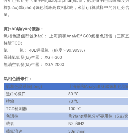
分析已知組分含量的標(biāo)準(zhǔn)氣體，把測得的色譜峰高度與
標(biāo)準(zhǔn)氣色譜峰高度相比較，來計(jì)算試樣中的各組分含
量。
實(shí)驗(yàn)儀器：
氣相色譜儀型號(hào)： 上海荊和AnalyElf G60氣相色譜儀（三閥五
柱雙TCD）
氮 氣： 40L鋼瓶氣 （純度＞99.999%）
高純氫氣發(fā)生器： XGH-300
無油空氣發(fā)生器： XGA-2000
氣相色譜條件：
氣相色譜系統(tǒng)
上海荊和
AnalyElf G60
氣相色譜儀
進(jìn)樣口
80 ℃
柱箱
70 ℃
TCD
檢測器
100 ℃
色譜柱
焦?fàn)t煤氣分析專用柱（
5
支
/
套）
載氣
N2
和
H2
載氣流速
30ml/min