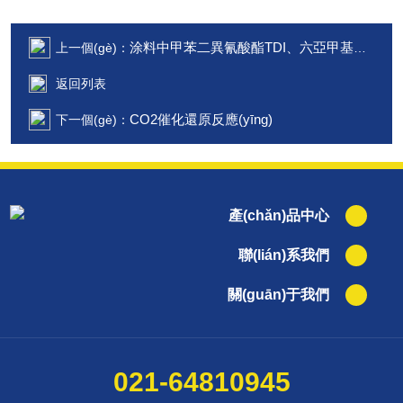
涂料中甲苯二異氰酸酯TDI、六亞甲基二異氰酸酯HDI分析
上一個(gè)：
返回列表
CO2催化還原反應(yīng)
下一個(gè)：
產(chǎn)品中心
聯(lián)系我們
關(guān)于我們
021-64810945