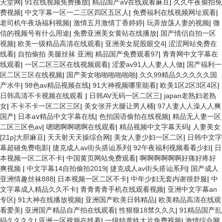
天堂网
|
91在线视频免费播放
|
精品国产aⅴ在线观看麻豆
|
久久午夜偷拍免
费视频
|
中文字幕一区一二三区四区五区人
|
免费福利在线视频网址观看
|
老司机午夜场福利视频
|
激情五月激情丁香婷婷
|
玩弄放荡人妻的视频
|
微
信的视频号有什么用途
|
免费亚洲美女黄站在线播放
|
国产情侣自拍一区
视频
|
欧美一级精品高清在线观看
|
亚洲美女屁股眼交4
|
涩涩网站免费在
线看
|
自拍偷拍 美腿丝袜 亚洲
|
精品国产免费观看97
|
青青网中文字幕在
线观看
|
一区二区三区在线视频观看
|
涩爱av91人人妻人人做
|
国产福利一
区二区三区在线视频
|
国产美女啪啪啪啪啪啪
|
久久99精品久久久久久国
产水牛
|
98色av精品视频在线
|
91大神视频哪里能看
|
欧美1区2区3区4区
|
日韩高清不卡视频在线观看
|
日韩AV无码一区二区三
|
japan老熟妇老熟
女
|
不卡不卡一区二区三区
|
美女张开大腿让男人桶
|
97人妻人人澡人人爽
国产
|
日本aⅴ精品中文字幕在线
|
色拍国语偷拍在线视频
|
精品无人妻一区
二区三区色av
|
嗯嗯啊啊嗯啊在线观看
|
精品视频中文字幕天码
|
人妻美女
[21p]大胆麻豆
|
天天射天天操综合网
|
美女人妻少妇一区二区
|
日韩中文字
幕超碰免费电影
|
捷克成人av街头搭讪系列
|
92午夜福利视频看看少妇
|
日
本视频一区二区不卡
|
中国黄页网站免费观看
|
啊啊啊啊啊啊好痛好疼好
爽视频
|
中文字幕14自拍偷拍2019
|
捷克成人av街头搭讪系列
|
国产成人
亚洲情趣丝袜888
|
日本视频一区二区不卡
|
中年少妇无套内谢很舒服
|
中
文字幕成人精品久久不卡
|
青青青青手机在线观看视频
|
亚洲中文字幕an
专区
|
91大神在线播放视频
|
亚洲国产欧美日韩精品
|
欧美精品高清在线观
看爱美
|
亚洲国产精品自产拍在线观看
|
性狠狠18禁久久久
|
91精品国产乱
码久久久久
|
亚洲一区视频在线看
|
一级特黄牲大片免费视频
|
激情综合网