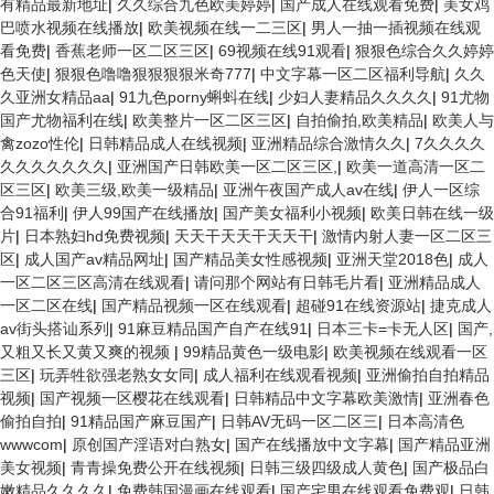
有精品最新地址
|
久久综合九色欧美婷婷
|
国产成人在线观看免费
|
美女鸡
巴喷水视频在线播放
|
欧美视频在线一二三区
|
男人一抽一插视频在线观
看免费
|
香蕉老师一区二区三区
|
69视频在线91观看
|
狠狠色综合久久婷婷
色天使
|
狠狠色噜噜狠狠狠狠米奇777
|
中文字幕一区二区福利导航
|
久久
久亚洲女精品aa
|
91九色porny蝌蚪在线
|
少妇人妻精品久久久久
|
91尤物
国产尤物福利在线
|
欧美整片一区二区三区
|
自拍偷拍,欧美精品
|
欧美人与
禽zozo性伦
|
日韩精品成人在线视频
|
亚洲精品综合激情久久
|
7久久久久
久久久久久久久
|
亚洲国产日韩欧美一区二区三区,
|
欧美一道高清一区二
区三区
|
欧美三级,欧美一级精品
|
亚洲午夜国产成人av在线
|
伊人一区综
合91福利
|
伊人99国产在线播放
|
国产美女福利小视频
|
欧美日韩在线一级
片
|
日本熟妇hd免费视频
|
天天干天天干天天干
|
激情内射人妻一区二区三
区
|
成人国产av精品网址
|
国产精品美女性感视频
|
亚洲天堂2018色
|
成人
一区二区三区高清在线观看
|
请问那个网站有日韩毛片看
|
亚洲精品成人
一区二区在线
|
国产精品视频一区在线观看
|
超碰91在线资源站
|
捷克成人
av街头搭讪系列
|
91麻豆精品国产自产在线91
|
日本三卡=卡无人区
|
国产,
又粗又长又黄又爽的视频
|
99精品黄色一级电影
|
欧美视频在线观看一区
三区
|
玩弄牲欲强老熟女女同
|
成人福利在线观看视频
|
亚洲偷拍自拍精品
视频
|
国产视频一区樱花在线观看
|
日韩精品中文字幕欧美激情
|
亚洲春色
偷拍自拍
|
91精品国产麻豆国产
|
日韩AV无码一区二区三
|
日本高清色
wwwcom
|
原创国产淫语对白熟女
|
国产在线播放中文字幕
|
国产精品亚洲
美女视频
|
青青操免费公开在线视频
|
日韩三级四级成人黄色
|
国产极品白
嫩精品久久久久
|
免费韩国漫画在线观看
|
国产宅男在线观看免费观
|
日韩