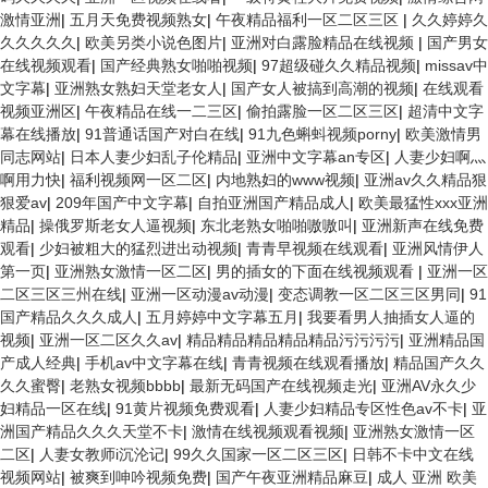
激情亚洲
|
五月天免费视频熟女
|
午夜精品福利一区二区三区
|
久久婷婷久
久久久久久
|
欧美另类小说色图片
|
亚洲对白露脸精品在线视频
|
国产男女
在线视频观看
|
国产经典熟女啪啪视频
|
97超级碰久久精品视频
|
missav中
文字幕
|
亚洲熟女熟妇天堂老女人
|
国产女人被搞到高潮的视频
|
在线观看
视频亚洲区
|
午夜精品在线一二三区
|
偷拍露脸一区二区三区
|
超清中文字
幕在线播放
|
91普通话国产对白在线
|
91九色蝌蚪视频porny
|
欧美激情男
同志网站
|
日本人妻少妇乱子伦精品
|
亚洲中文字幕an专区
|
人妻少妇啊灬
啊用力快
|
福利视频网一区二区
|
内地熟妇的www视频
|
亚洲av久久精品狠
狠爱av
|
209年国产中文字幕
|
自拍亚洲国产精品成人
|
欧美最猛性xxx亚洲
精品
|
操俄罗斯老女人逼视频
|
东北老熟女啪啪嗷嗷叫
|
亚洲新声在线免费
观看
|
少妇被粗大的猛烈进出动视频
|
青青早视频在线观看
|
亚洲风情伊人
第一页
|
亚洲熟女激情一区二区
|
男的插女的下面在线视频观看
|
亚洲一区
二区三区三州在线
|
亚洲一区动漫av动漫
|
变态调教一区二区三区男同
|
91
国产精品久久久成人
|
五月婷婷中文字幕五月
|
我要看男人抽插女人逼的
视频
|
亚洲一区二区久久av
|
精品精品精品精品精品污污污污
|
亚洲精品国
产成人经典
|
手机av中文字幕在线
|
青青视频在线观看播放
|
精品国产久久
久久蜜臀
|
老熟女视频bbbb
|
最新无码国产在线视频走光
|
亚洲AV永久少
妇精品一区在线
|
91黄片视频免费观看
|
人妻少妇精品专区性色av不卡
|
亚
洲国产精品久久久天堂不卡
|
激情在线视频观看视频
|
亚洲熟女激情一区
二区
|
人妻女教师i沉沦记
|
99久久国家一区二区三区
|
日韩不卡中文在线
视频网站
|
被爽到呻吟视频免费
|
国产午夜亚洲精品麻豆
|
成人 亚洲 欧美