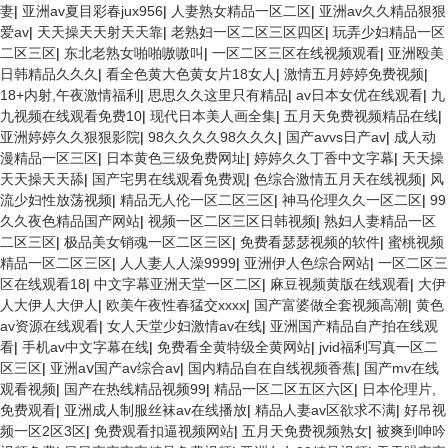
妻
|
亚洲av夏目彩春jux956
|
人妻熟女精品一区二区
|
亚洲av久久精品狠狠
爱av
|
天天操天天射天天靠
|
老熟妇一区二区三区四区
|
玩弄少妇精品一区
二区三区
|
东北老熟女啪啪嗷嗷叫
|
一区二区三区在线视频观看
|
亚洲殴美
日韩精品久久久
|
看全色黄大色黄女片18女人
|
激情五月婷婷免费视频
|
18+内射,午夜激情福利
|
思思久久这里只有精品
|
av日本女优在线观看
|
九
九视频在线观看免费10
|
现代日本美人画全集
|
五月天免费视频精品在线
|
亚洲婷婷久久狠狠影院
|
98久久久久98久久久
|
国产avvs日产av
|
成人动
漫精品一区三区
|
日本黄色三级免费网址
|
婷婷久久丁香中文字幕
|
天天操
天天操天天舔
|
国产宅男在线观看免费观
|
色综合激情五月天在线视频
|
风
流少妇性放荡视频
|
精品无人伦一区二区三区
|
神马伦理久久一区二区
|
99
久久夜色精品国产网站
|
视频一区二区三区日韩视频
|
熟妇人妻精品一区
二区三区
|
极品美女销魂一区二区三区
|
免费看瑟瑟视频的软件
|
蜜桃视频
精品一区二区三区
|
人人妻人人澡9999
|
亚洲伊人色综合网站
|
一区二区三
区在线观看18
|
中文字幕亚洲天堂一区二区
|
麻豆视频黄版在线观看
|
大伊
人大伊人大伊人
|
欧美午夜性春猛交xxxx
|
国产富婆做全套视频高潮
|
黄色
av资源在线观看
|
女人天堂少妇激情av在线
|
亚洲国产精品自产拍在线观
看
|
手机av中文字幕在线
|
免费看全黄特级全黄网站
|
jvid福利写真一区二
区三区
|
亚洲aⅴ国产av综合av
|
国内精品自在自线视频香蕉
|
国产mv在线
观看视频
|
国产在热线精品视频99
|
精品一区二区五区六区
|
日本伦理片,
免费观看
|
亚洲成人制服丝袜av在线播放
|
精品人妻av区欲求不满
|
好吊视
频一区2区3区
|
免费观看扣逼视频网站
|
五月天免费视频熟女
|
被爽到呻吟