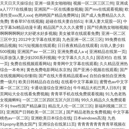
天天日天天操综合
|
亚洲一级美女啪啪啪
|
视频一区二区三区三州
|
亚洲成
a人7777在线播放
|
亚洲国产一区在线播放视频
|
国产mv在线观看视频
|
欧
美性受xxx黑人xxx
|
色哟哟国产精品免费网址
|
国产成人免费精品久久久
免费
|
青春草97在线视频
|
超碰在线夫妻自拍51
|
丰满人妻大屁股一区
|
中
文字幕3d精品动漫卡通
|
精品国产久久久久蜜臀
|
国产经典熟女啪啪视频
|
啊啊啊啊啊好大好硬水好多视频
|
美女被草在线观看免费
|
亚洲一区二区
三区中文
|
2012中文字幕在线资源
|
九色亚洲一区二区三区
|
99免费在线
精品视频
|
91污短视频在线观看
|
日日夜夜精品在线观看
|
出轨人妻少妇
500视频
|
亚洲国产av 一区二区
|
亚洲免费成人a v
|
亚洲精品在线第一页
|
玩弄放荡人妻少妇200系列视频
|
中文字幕久久久久久
|
国语对白 在线 第
一页
|
免费在线视频观看网站
|
青青网中文字幕在线观看
|
久久精品亚洲热
综合一本奇米
|
黄色免费电影网站东京热
|
国产亚洲小视频在线观看
|
国产
在线视频网站你懂得
|
国产在线大香蕉精品观看av
|
自拍自偷拍自亚洲免
费一级片
|
欧美日韩精品自在自线
|
在线看中文字幕麻豆
|
蜜臀色av中文字
幕一区二区三区
|
卡通动漫综合亚洲综合
|
牛牛精品大机巴男人日B片
|
黄
页网站大全在线看免费视频
|
青青草手机在线免费观看视频
|
91九色老熟
女视频蝌蚪
|
一区二区三区四区五区六区日韩
|
99久久精品久久免费观看
不卡
|
free性国产精品麻豆
|
精品无人伦一区二区三区
|
新福利视频二区三
区
|
亚洲国产日韩欧美一区二区三区,
|
国产精品老熟女免费视频
|
中文字幕
桃色av一区二区
|
亚洲欧美日本综合在线
|
日本windows高清
|
九色
91popny老熟女国产
|
亚洲综合在线第11页
|
青青青青青青青青草视频在