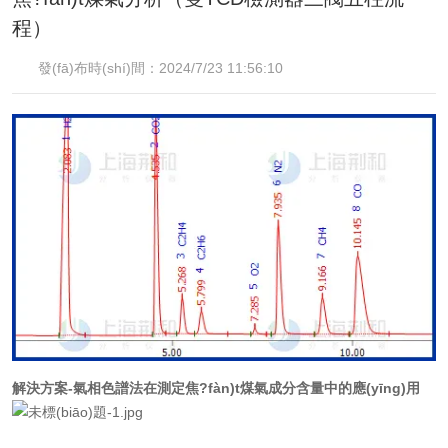
資料下載
程）
發(fā)布時(shí)間：2024/7/23 11:56:10
在線留言
聯(lián)系我們
解決方案-氣相色譜法在測定焦?fàn)t煤氣成分含量中的應(yīng)用