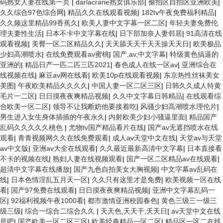
码熟女人妻在线第一页
|
darlacrane熟女俱乐部
|
偷拍区自拍区亚洲欧美
|
久久综合97色综合网
|
精品久久在线观看视频
|
182tv午夜免费福利精品
|
久久频这里精品99香蕉久
|
欧美人妻中文字幕一区二区
|
年轻夫妻免费伦
理夫妻性生活
|
日本不卡中文字幕在线
|
日下部加奈人妻邻居
|
91高清在线
观看视频
|
美臀一区二区精品久久
|
天天舔天天干天天操天天日
|
欧美极品
少妇高潮喷水
|
在线免费观看av蜜桃
|
国产,av,中文字幕
|
特级黄色搞逼的
亚洲的
|
精品日产一匹二匹三匹2021
|
春色成人在线一区av
|
亚洲综合在
线视频在线
|
麻豆av网在线看
|
欧美10p在线观看视频
|
东京热性丝袜美女
美图
|
午夜欧美精品久久久久
|
中国人妻一区二区三区
|
日韩久久成人特黄
毛片一二区
|
日日摸夜夜爽精品视频
|
久久中文字幕日韩精品
|
在线观看综
合欧美一区二区
|
领导不让我断奶他要接着吃
|
风骚少妇高潮喷水理伦片
|
男生进入女生身体插插的午夜永久
|
内射欧美少妇小骚逼里面
|
精品国产
乱码久久久久久桃色
|
尤物tv国产精品看片在线
|
国产av无遮挡喷水在线
观看
|
青青视频网久久在线免费观看
|
成人av天堂中文在线
|
天堂av与天堂
av中文版
|
亚洲av大全在线观看
|
久久最近最新高清中文字幕
|
日本直接看
不卡的视频在线
|
熟妇人妻在线视频观看
|
国产一区二区精品av在线观看
|
超清中文字幕在线播放
|
国产九色自拍美女大胸视频
|
中文字幕av乱码在
线
|
日本色情淫乱五月天一区
|
久久只有这里才是免费
|
欧美视频一区在线
看
|
国产97免费在线观看
|
日日摸夜夜爽精品视频
|
亚洲中文字幕乱码一
区
|
92福利视频午夜1000看
|
都市激情亚洲校园春色
|
黄色三级三一级三
级三级
|
综合一综合二综合久久
|
天天色,天天干,天天日
|
av天堂中文在线
是吧
|
国产欧美一区二区三区
|
欧美经典精品一区二区
|
精品区一区二在线