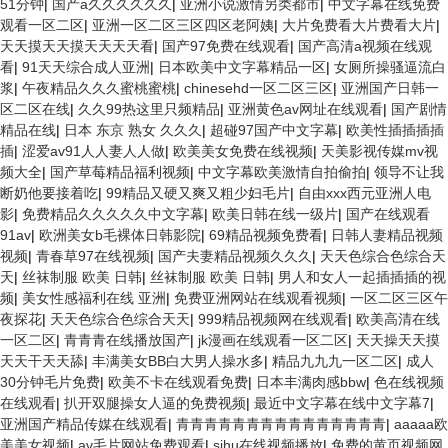
51分钟
|
国产a久久久久久久
|
亚洲小说激情另类都市
|
中文字幕在线免费
观看一区二区
|
亚洲一区二区三区四区老阿姨
|
大片免费看大片费看大片
|
天天摸天天摸天天天天看
|
国产97免费在线观看
|
国产高清a视频在线观
看
|
91天天综合成人亚洲
|
日本欧美中文字幕精品一区
|
女厕所操骚逼流白
浆
|
午夜精品久久久蜜桃蜜桃
|
chinesehd一区二区三区
|
亚洲国产日韩一
区二区在线
|
久久99热这里只频精品
|
亚洲黄色av网址在线观看
|
国产剧情
精品在线
|
日本 东京 熟女 久久久
|
超碰97国产中文字幕
|
欧美性插插插插
插
|
涩爱av91人人妻人人做
|
欧美美女免费在线视频
|
天美影视传媒mv视
频大全
|
国产草莓精品福利视频
|
中文字幕欧美激情自拍偷拍
|
领导不让我
断奶他要接着吃
|
99精品又硬又爽又粗少妇毛片
|
自由xxx西元亚洲人电
影
|
免费精品久久久久久中文字幕
|
欧美日韩在线一级片
|
国产在线观看
91av
|
欧洲美女b毛裸体日韩影院
|
69精品视频免费看
|
日韩人妻精品视频
视频
|
青春草97在线视频
|
国产夫妻精品视频久久久
|
天天色综合色综合天
天
|
丝袜制服 欧美 日韩
|
丝袜制服 欧美 日韩
|
男人和女人一起插插插的视
频
|
美女性感福利在线 亚洲
|
免费亚洲网站在线观看视频
|
一区二区三区午
夜探花
|
天天色综合色综合天天
|
999精品视频网在线观看
|
欧美高清在线
一区二区
|
青青青在线播放国产
|
jk漫画在线观看一区二区
|
天天操天天摸
天天干天天舔
|
丰满美女BB白大男人操水多
|
精品九九九一区二区
|
成人
30分钟毛片免费
|
欧美不卡在线观看免费
|
日本丰满肉感bbw
|
色在线视频
在线观看
|
扒开双腿操女人逼的免费视频
|
最近中文字幕在线中文字幕7
|
亚洲国产精品传媒在线观看
|
青青青青青青青青青青青青青青青
|
aaaaa欧
美美女视频
|
av毛片网站免费观看
|
sihu在线视频播放
|
免费的黄页视频网