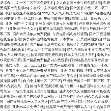
类综合
|
中文一区二区三区免费毛片
|
女人自慰喷水全过程免费观看
|
免费
无码国产完整版av
|
久在线中文字幕乱码免费
|
国产蜜臀在线一区二区三
区
|
视频在线亚洲视频在线
|
999久久久久久精品久久
|
97视频97视频在线
|
亚洲中文字幕一区二区麻豆
|
午夜电影福利在线观看
|
日日干夜夜操天天
操
|
亚洲 国产 中文 91
|
亚洲女同志亚洲女同女播放
|
色狠狠亚洲爱综合国
产
|
91亚洲精品伊人久久
|
暖暖日本视频高清色呦呦
|
日韩在线电影一区二
区三区
|
国产精品成年人免费视频
|
午夜电影福利在线观看
|
国产三级视频
在线观看视频
|
免费看中国特级黄色片
|
日本黄色十八禁视频播放器
|
精品
熟妇视频在线观看
|
国产精品亚洲中文欧美
|
高颜值九色自拍视频网站
|
69
视频在线91观看
|
三级av中文字幕在线观看
|
精品在线观看中文字幕国产
|
看女人大BB群伦交
|
扣逼啊啊啊免费观看
|
日本女优和黑人系列
|
老熟女在
线视频第三区
|
国产精品免费精品自在线观看
|
日韩精品中文字幕欧美激
情
|
熟女人妻 一区二区三区
|
国产女优av在线观看
|
日本免费最新不卡视
频
|
青青草手机综合在线免费观看视频
|
亚洲 自拍 制服 丝袜
|
日本特级片
中文字幕
|
亚洲精品在线pron
|
国产精品高中生久久
|
操操操操操操操操操
操操操操日日
|
自拍小视频一区二区三区
|
亚洲免费黄片一区二区三区
|
亚
洲av免费在线一区
|
偷拍专区 视频专区 偷拍专区
|
91精品国综合久久久蜜
臀九色
|
年轻夫妻免费伦理夫妻性生活
|
亚洲婷婷久久狠狠影院
|
午夜在线
观看视频亚洲
|
国产在线观看av网站大全
|
精品国产Av无码久久久影音先
锋
|
国产在线视频一区二区三区
|
精品国产二区三区四区
|
99久久在线观
看视频
|
亚洲av成人免费在线
|
精品国产免费污污污网站入口
|
久热这里只