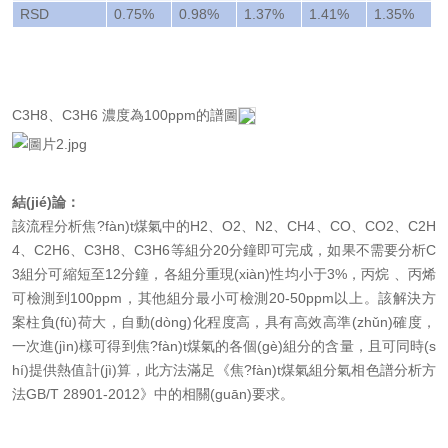
RSD
0.75%
0.98%
1.37%
1.41%
1.35%
1
C3H8、C3H6 濃度為100ppm的譜圖
結(jié)論：
該流程分析焦?fàn)t煤氣中的H2、O2、N2、CH4、CO、CO2、C2H
4、C2H6、C3H8、C3H6等組分20分鐘即可完成，如果不需要分析C
3組分可縮短至12分鐘，各組分重現(xiàn)性均小于3%，丙烷 、丙烯
可檢測到100ppm，其他組分最小可檢測20-50ppm以上。該解決方
案柱負(fù)荷大，自動(dòng)化程度高，具有高效高準(zhǔn)確度，
一次進(jìn)樣可得到焦?fàn)t煤氣的各個(gè)組分的含量，且可同時(s
hí)提供熱值計(jì)算，此方法滿足《焦?fàn)t煤氣組分氣相色譜分析方
法GB/T 28901-2012》中的相關(guān)要求。