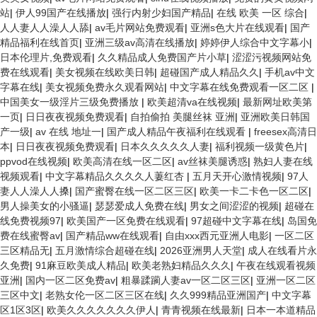
站
|
伊人99国产在线播放
|
强行内射少妇国产精品
|
在线 欧美 一区 综合
|
人人妻人人澡人人舔
|
av毛片网站免费观看
|
亚洲s色大片在线观看
|
国产
精品福利在线首页
|
亚洲三级av高清在线播放
|
婷婷伊人综合中文字幕小
|
日本伦理片,免费观看
|
久久精品成人免费国产片小草
|
涩涩污视频网站免
费在线观看
|
美女视频在线欧美日韩
|
超碰国产成人精品久久
|
手机av中文
字幕在线
|
美女视频免费永久观看网站
|
中文字幕在线免费观看一区二区
|
中国美女一级淫片三级免费播放
|
欧美超清va在线视频
|
最新网址欧美第
一页
|
日日夜夜视频免费观看
|
自拍偷拍 美腿丝袜 亚洲
|
亚洲欧美日韩国
产一级
|
av 在线 地址一
|
国产成人精品午夜福利在线观看
|
freesex高清日
本
|
日日夜夜视频免费观看
|
日本久久久久久人妻
|
福利视频一级黄色片
|
ppvod在线视频
|
欧美高清在线一区二区
|
av丝袜美腿诱惑
|
熟妇人妻在线
视频观看
|
中文字幕精品久久久久人萋红杏
|
五月天开心激情视频
|
97人
妻人人澡人人搡
|
国产蜜臀在线一区二区三区
|
欧美一卡二卡色一区二区
|
男人操美女的小骚逼
|
瑟瑟爱成人免费在线
|
男女之间涩涩的视频
|
超碰在
线免费视频97
|
欧美国产一区免费在线观看
|
97超碰中文字幕在线
|
岛国免
费在线蜜臀av
|
国产精品ww在线观看
|
自由xxx西元亚洲人电影
|
一区二区
三区精品无
|
五月激情综合超碰在线
|
2026亚洲男人天堂
|
成人在线看片永
久免费
|
91麻豆欧美成人精品
|
欧美老熟妇精品久久久
|
午夜在线观看视频
亚洲
|
国内一区二区免费av
|
粗暴蹂躏人妻av一区二区三区
|
亚洲一区二区
三区中文
|
老熟女伦一区二区三区在线
|
久久999精品亚洲国产
|
中文字幕
区1区3区
|
欧美久久久久久久久伊人
|
青青视频在线最新
|
日本一本道精品