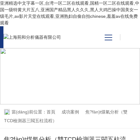
亚洲精选中文字幕一区,台湾一区二区在线观看,国精一区二区在线观看,中
国一级特黄大片五八,亚洲国产精品黑人久久久,黑人大鸡巴操中国美女一
级毛片,av影片天堂在线观看,亚洲熟妇自偷自拍chinese,羞羞av在线免费
观看
網(wǎng)站首頁
產(chǎn)品中心
關(guān)于我們
SUCCESS CASES
成功案例
新聞資訊
技術(shù)支持
當(dāng)前位置：
首頁
成功案例
焦?fàn)t煤氣分析（雙
TCD檢測器三閥五柱流程）
視頻中心
焦?fàn)t煤氣分析（雙TCD檢測器三閥五柱流