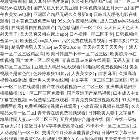
视频免费观看
|
成人30分钟毛片免费
|
久久夜色精品国产69
|
国产一区二区
精品av在线观看
|
国产又粗又长又黄亚洲
|
日本色情淫乱五月天一区
|
国产
午夜美女av电影
|
亚洲国产精品无码久久最新98
|
日韩成人理伦电影在线
观看
|
日本黄色三级免费网址
|
99久久午夜精品视频
|
成人三级av网站在线
观看
|
在线观看自拍视频国产
|
九色精品国产一区二区
|
天天日天天色天天
射天天干
|
又大又爽又粗在床上app
|
日本视频一区二区不卡
|
日韩视频综
合第十页
|
欧美性受xxx黑人xxx
|
污的免费在线观看视频
|
日本特级片中文
字幕
|
精品亚洲男人天堂av
|
av天堂18com
|
天天碰天天干天天色
|
丰满人
妻一区二区三区精品高
|
欧美日韩国产不卡一区二区三区
|
欧美超清va在
线视频
|
国产黄片一区二区免费
|
青青草原av免费在线观看
|
无码人妻丰满
熟妇区二区三区
|
亚洲成人精品h在线观看
|
啪啪啪啪免费视频网站
|
美女
视频全是黄色的
|
色婷婷狠狠18禁yy
|
人妻美女[21p]大胆麻豆
|
久操高清
视频在线播放
|
亚洲男人天堂在线网
|
中文字幕一区二区三区四区区
|
韩国
av一区二区在线观看
|
国产在线观看视频一区二区三区
|
亚洲丰满熟妇插
插插插插
|
91一区二区三区免费看
|
国产亚洲国产精品视频
|
曰本成人中文
字幕在线视频
|
av优选精品在线观看
|
青青免费操在线视频观看
|
91大神视
频哪里能看
|
免费福利高清视频在线观看
|
小欢喜高清视频在线观看
|
久久
精品天堂一区二区
|
青青青在线免费视频观看
|
日韩欧美人妻中文字幕5
|
粗暴蹂躏人妻av一区二区三区
|
五月激情综合超碰在线
|
国产在线一级特
黄aa大片3
|
最近日本MV字幕免费高清在线
|
不卡不卡一区二区三区
|
成
人动漫精品一区三区
|
交满六个月公积金能贷多少钱
|
日韩中文字幕三级
在线观看
|
青春草97在线视频
|
亚洲久久自拍偷拍视频
|
天天爱天天日天天