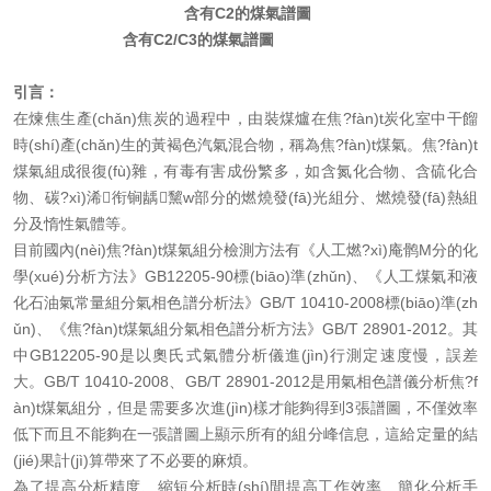
含有C2的煤氣譜圖
含有C2/C3的煤氣譜圖
引言：
在煉焦生產(chǎn)焦炭的過程中，由裝煤爐在焦?fàn)t炭化室中干餾
時(shí)產(chǎn)生的黃褐色汽氣混合物，稱為焦?fàn)t煤氣。焦?fàn)t
煤氣組成很復(fù)雜，有毒有害成份繁多，如含氮化合物、含硫化合
物、碳?xì)浠衔锏龋黧w部分的燃燒發(fā)光組分、燃燒發(fā)熱組
分及惰性氣體等。
目前國內(nèi)焦?fàn)t煤氣組分檢測方法有《人工燃?xì)庵鹘M分的化
學(xué)分析方法》GB12205-90標(biāo)準(zhǔn)、《人工煤氣和液
化石油氣常量組分氣相色譜分析法》GB/T 10410-2008標(biāo)準(zh
ǔn)、《焦?fàn)t煤氣組分氣相色譜分析方法》GB/T 28901-2012。其
中GB12205-90是以奧氏式氣體分析儀進(jìn)行測定速度慢，誤差
大。GB/T 10410-2008、GB/T 28901-2012是用氣相色譜儀分析焦?f
àn)t煤氣組分，但是需要多次進(jìn)樣才能夠得到3張譜圖，不僅效率
低下而且不能夠在一張譜圖上顯示所有的組分峰信息，這給定量的結
(jié)果計(jì)算帶來了不必要的麻煩。
為了提高分析精度、縮短分析時(shí)間提高工作效率、簡化分析手