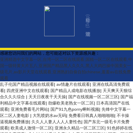
移動(dòng)端瀏覽
感谢您访问我们的网站，您可能还对以下资源感兴趣：
亚洲精选中文字幕一区,台湾一区二区在线观看,国精一区二区在线观看,中
国一级特黄大片五八,亚洲国产精品黑人久久久,黑人大鸡巴操中国美女一
级毛片,av影片天堂在线观看,亚洲熟妇自偷自拍chinese,羞羞av在线免费
观看
乱子伦国产精品视频在线观看
|
av情趣片在线观看
|
亚洲在线高清免费观
看
|
四虎亚洲中文在线观看
|
国产精品人成电影在线播放
|
天天爽天天狠综
合久久久综合
|
天天日夜夜干天天操
|
国产在线视频一区二区三区
|
国产福
利精品中文字幕在线观看
|
劲爆欧美老熟女一区二区
|
日本高清国产在线
观看
|
亚洲免费看毛片网站
|
国产91九色porny蝌蚪视频
|
先锋中文字幕一
区二区人妻电影
|
大乳喷奶水av无码
|
免费看日韩真人啪啪啪啪
|
不卡操
逼视频免费播放
|
久久人人妻人人人人妻性色
|
国产东北一级毛卡片免费
观看
|
欧美成人激情一区二区
|
亚洲永久精品一区二区三区
|
91色婷婷在线