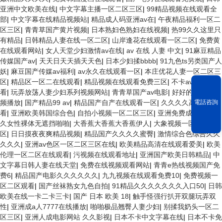
亚洲中文欧美在线
|
中文字幕主播一区二区三区
|
99精品视频在线观看全
部
|
中文字幕在线精品视频站
|
精品成人码亚洲av在
|
午夜精品福利一区二
区三区
|
青青草国产黄片视频
|
日本熟妇色熟妇在线视频
|
热99久久这里只
有精品
|
日韩精品人妻在线一区二区
|
山岸逢花在线观看一区二区
|
免费黄
在线观看网站
|
女人天堂少妇激情av在线
|
av 在线 人妻 中文
|
91麻豆精品
传媒国产av
|
天天日天天插天天色
|
日本少妇揉bbbb
|
91九色ts另类国产人
妖
|
麻豆国产传媒av福利
|
av永久在线观看一区
|
本庄优花人妻一区二区三
区
|
精品区一区二在线观看
|
精品视频在线观看免费三区
|
不卡av在线免费
看
|
玩弄放荡人妻少妇系列视频网站
|
青青草国产av电影
|
好好的日在线视
频播放
|
国产精品99 av
|
精品国产自产在线观看一区
|
久久久久高清免费
電話咨詢
看
|
亚洲欧美韩国综合色
|
自拍小视频一区二区三区
|
亚洲免费成人a v
|
久
久女性裸体无遮挡啪啪
|
大香蕉大香蕉大香蕉伊人
|
大象视频一区二区三
区
|
日日摸夜夜爽精品视频
|
精品国产久久久久蜜臀
|
激情综合色综合久久
久久久
|
亚洲av色区一区二区三区在线
|
欧美精品高清在线观看爱美
|
欧美
伦理一区二区在线观看
|
污视频在线观看地址
|
亚洲国产欧美日韩精品
|
中
文字幕日韩人妻在线天堂
|
免费在线视频观看网站
|
青青e热线视频国产免
费6
|
精品国产电影久久久久久久
|
九九视频在线观看免费10
|
免费视频一
区二区观看
|
国产丝袜熟女九色自拍
|
91精品久久久久久久久入口50
|
日韩
欧美在线一卡二卡三卡
|
国产 日本 欧美 18
|
触手怪强行扒开双腿玩弄双
性
|
亚洲成a人7777在线播放
|
啪啪极品翘臀人妻少妇
|
别揉我奶头一区二
区三区
|
亚洲人成电影网站 久久影视
|
日本不卡中文字幕在线
|
日本不卡免