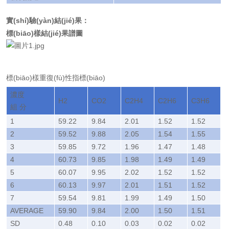
實(shí)驗(yàn)結(jié)果：
標(biāo)樣結(jié)果譜圖
標(biāo)樣重復(fù)性指標(biāo)
濃度
H2
CO2
C2H4
C2H6
C3H6
C
組
分
1
59.22
9.84
2.01
1.52
1.52
1
2
59.52
9.88
2.05
1.54
1.55
1
3
59.85
9.72
1.96
1.47
1.48
0
4
60.73
9.85
1.98
1.49
1.49
1
5
60.07
9.95
2.02
1.52
1.52
1
6
60.13
9.97
2.01
1.51
1.52
1
7
59.54
9.81
1.99
1.49
1.50
1
AVERAGE
59.90
9.84
2.00
1.50
1.51
1
SD
0.48
0.10
0.03
0.02
0.02
0