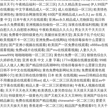
操天天干
|
午夜精品福利一区二区三区
|
久久久精品美女www
|
伊人99国产
在线播放
|
中文字幕精品成人一区二区
|
成人动漫精品一区三区
|
欧美情色
亚洲情色
|
激情综合网激情亚洲
|
69国产亚洲精品成人av久久
|
av 在线 人
妻 中文
|
日本午夜大片在线观看
|
亚洲av永久精品成人尤物探花
|
线日韩
av永久免费观看
|
亚洲视频自拍偷拍一区二区
|
深夜在线看福利视频
|
亚洲
自慰久久久自慰喷水网站
|
午夜欧美精品久久久久
|
男女天天干天天日天
天操
|
免费看中国特级黄色片
|
美腿丝袜亚洲天堂
|
真实亲子乱子伦纪实
|
欧美视频不卡一区三区
|
亚洲免费av在线网站
|
经络排毒操有什么需要注
意的
|
国产亚洲小视频在线观看
|
欧美国产一区免费在线观看
|
v888av在线
观看视频
|
免费a级片在线观看
|
国产mv在线观看视频
|
人妻久久久
www999
|
啪啪啪啪啪一区二区三区
|
黄色91免费一区二区
|
狠狠色综合久
久婷婷色天使
|
亚洲 欧美 中文 人妻 字幕
|
177m视频在线播放观看
|
99精
品人人做人人爽
|
国产精品情侣高潮呻吟
|
经络排毒操有什么需要注意的
|
日韩不卡中文在线视频网站
|
黄色免费电影网站东京热
|
免费观看黄色视
频啊小穴
|
欧美日韩在线你懂得
|
日本 欧美 在线视频
|
www日韩精品在线
|
不用播放器在线观看日韩av
|
成人一区二区三区高清在线观看
|
最近av中
文字幕在线观看
|
精品人妻一区二区三区蜜桃丝袜
|
午夜私人视频在线观
看
|
天天干天天色天天爽
|
欧美诱惑人妻另类综合
|
天天摸天天舔天天操天
天日
|
特级黄绝片一级黄色片
|
国产又粗又长又大又呻吟
|
亚洲国产综合91
精品麻豆
|
免费在线观看国产精品视频
|
chinesehd一区二区三区
|
爱爱天
天日天天操天天射
|
香蕉老师一区二区三区
|
精品国产免费观看97
|
天天干