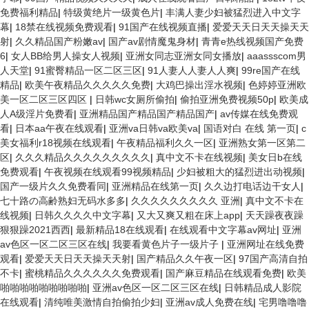
免费福利精品
|
特级黄绝片一级黄色片
|
丰满人妻少妇被猛烈进入中文字
幕
|
18禁在线视频免费观看
|
91国产在线视频直播
|
爱爱天天日天天操天天
射
|
久久精品国产粉嫩av
|
国产av剧情魔鬼身材
|
青青e热线视频国产免费
6
|
女人BB给男人操女人视频
|
亚洲女同志亚洲女同女播放
|
aaassscom男
人天堂
|
91蜜臀精品一区二区三区
|
91人妻人人妻人人爽
|
99re国产在线
精品
|
欧美午夜精品久久久久久免费
|
大鸡巴操出淫水视频
|
色婷婷亚洲欧
美一区二区三区四区
|
日韩wc女厕所偷拍
|
偷拍亚洲免费视频50p
|
欧美成
人A级淫片免费看
|
亚洲精品国产精品国产精品国产
|
av传媒在线免费观
看
|
日本aa午夜在线观看
|
亚洲va日韩va欧美va
|
国语对白 在线 第一页
|
c
美女福利r18视频在线观看
|
午夜精品福利久久一区
|
亚洲熟女第一区第二
区
|
久久久精品久久久久久久久久久
|
真中文不卡在线视频
|
美女日b在线
免费观看
|
午夜视频在线观看99视频精品
|
少妇被粗大的猛烈进出动视频
|
国产一级片久久免费看同
|
亚洲精品在线第一页
|
久久边打电话边干女人
|
七十路の高齢熟妇无码水多多
|
久久久久久久久久久 亚洲
|
真中文不卡在
线视频
|
日韩久久久久中文字幕
|
又大又爽又粗在床上app
|
天天躁夜夜躁
狠狠躁2021西西
|
最新精品18在线观看
|
在线观看中文字幕av网址
|
亚洲
av色区一区二区三区在线
|
我要看黄色片子一级片子
|
亚洲网址在线免费
观看
|
爱爱天天日天天操天天射
|
国产精品久久午夜一区
|
97国产高清自拍
不卡
|
蜜桃精品久久久久久久免费观看
|
国产麻豆精品在线观看免费
|
欧美
啪啪啪啪啪啪啪啪啪
|
亚洲av色区一区二区三区在线
|
日韩精品成人影院
在线观看
|
清纯唯美激情自拍偷拍少妇
|
亚洲av成人免费在线
|
宅男噜噜噜