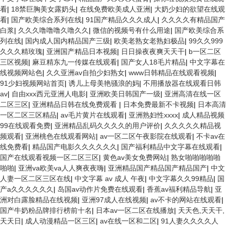
看
|
18禁巨胸美女露奶头
|
在线免费欧美成人亚洲
|
大奶少妇的欲望在线观
看
|
国产欧美综合系列在线
|
91国产精品久久久成人
|
久久久久有精品国产
白浆
|
久久久噜噜噜久噜久久
|
微信的视频号有什么用途
|
国产欧美综合系
列在线
|
国内成人国内精品国产三级
|
欧美老熟女老熟妇极品
|
99久久999
久久久精玫瑰
|
亚洲国产精品日本视频
|
日日操夜夜爽天天干
|
b一区二区
三区视频
|
麻豆精东九一传媒在线观看
|
国产女人18毛片精品
|
中文字幕在
线视频网站色
|
久久亚洲av自拍少妇熟女
|
www日韩精品在线观看视频
|
91少妇视频网站首页
|
诱儿上母美艳骚浪的妈
|
不用播放器在线观看日韩
av
|
自由xxx西元亚洲人电影
|
亚洲欧美日韩国产一级
|
亚洲高清在线一区
二区三区
|
亚洲精品日韩在线免费观看
|
日本免费最新不卡视频
|
日本高清
一区二区三区精品
|
av毛片黄片在线观看
|
亚洲熟妇性xxxx
|
成人精品视频
99在线观看免费
|
亚洲精品乱码久久久久的用户评价
|
久久久久久精品视
频观看
|
亚洲桃色在线观看网站
|
av一区二区午夜影院在线观看
|
不卡av在
线免费看
|
精品国产电影久久久久久久
|
国产福利精品中文字幕在线观看
|
国产在线观看视频一区二区三区
|
黄色av美女免费网站
|
熟女啪啪啪啪啪
啪啪
|
亚洲va欧美va人人爽夜夜嗨
|
亚洲精品国产精品国产精品国产
|
中文
人妻一区二区三区在线
|
中文字幕 av 成人 午夜
|
中文字幕久久99精品
|
国
产a久久久久久久
|
岛国av动作片免费在线观看
|
香蕉av福利精品导航
|
亚
洲对白露脸精品在线视频
|
亚洲97成人在线视频
|
av不卡的网站在线观看
|
国产牛奶粉品牌排行榜前十名
|
日本av一区二区在线播放
|
天天色,天天干,
天天日
|
成人动漫精品一区三区
|
av在线一区和二区
|
91人妻久久久久人